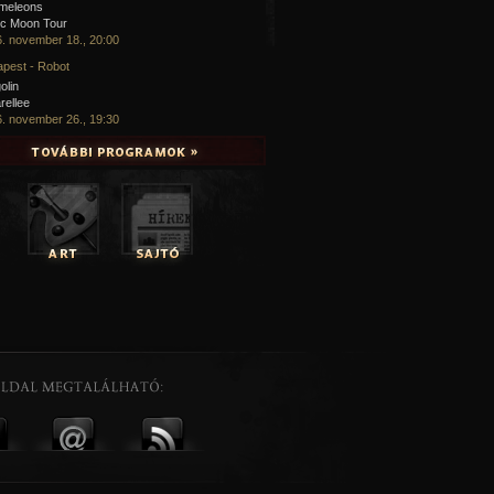
meleons
ic Moon Tour
. november 18., 20:00
pest - Robot
olin
rellee
. november 26., 19:30