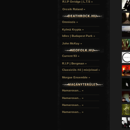
R.I.P Orridge | L.T.S »
Orcsik Roland »
Omniozis »
Kylmä Krypta »
Idles | Budapest Park »
John McKay »
Current 93 »
R.I.P | Bergman »
ClassicUs #4 | mix|cloud »
Morgue Ensemble »
Hamarosan... »
Hamarosan...
»
Hamarosan...
»
Hamarosan...
»