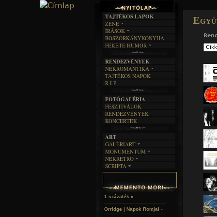
TAJTÉKOS LAPOK
Együ
ZENE
ÍRÁSOK
EGYÜTTESEK
Ren
BOSZORKÁNYKONYHA
IRODALOM
INTERJÚK
FEKETE HUMOR
FILM
FORDÍTÁSOK
KÉPES
MŰVÉSZET
DALSZÖVEGEK
RENDEZVÉNYEK
SZÖVEGES
ÍRÁSTÖRTÉNET
NEKROMANTIKA
TAJTÉKOS NAPOK
AKTUÁLIS
R.I.P.
A MÚLT
FOTÓGALÉRIA
FESZTIVÁLOK
RENDEZVÉNYEK
KONCERTEK
ART
GALERIART
MONUMENTUM
ARTGALERI
NEKRETRO
TEMETŐK
KÉPREGÉNYEK
SCRIPTA
SZUBKULT
TEMPLOMOK
LAKÁSKULTS
NOVELLÁK
FEKETE LYUK
VÁRAK
VERSEK
RELIKVIÁK
HELYEK
HALÁLTÁNC
1 százalék »
Orridge | Napok Romjai »