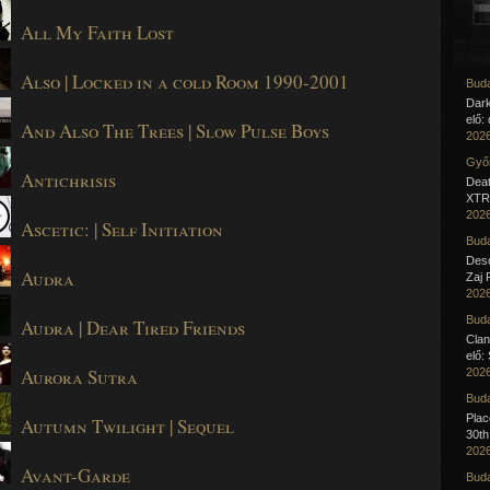
All My Faith Lost
Also | Locked in a cold Room 1990​-​2001
Buda
Dar
elő:
And Also The Trees | Slow Pulse Boys
2026
Győr
Antichrisis
Deat
XTR 
2026
Ascetic: | Self Initiation
Buda
Desc
Audra
Zaj 
2026
Buda
Audra | Dear Tired Friends
Clan
elő:
Aurora Sutra
2026
Buda
Pla
Autumn Twilight | Sequel
30th
2026
Avant-Garde
Buda