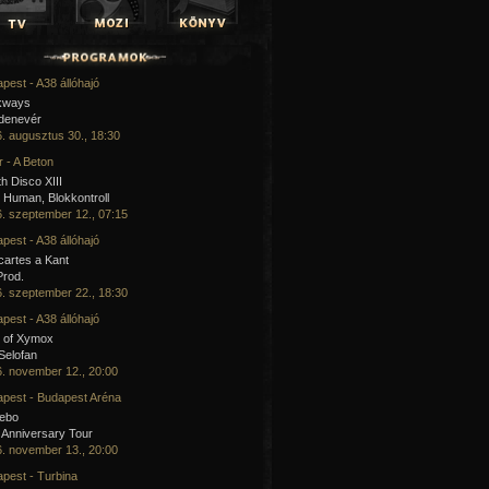
pest - A38 állóhajó
kways
 denevér
. augusztus 30., 18:30
 - A Beton
h Disco XIII
Human, Blokkontroll
. szeptember 12., 07:15
pest - A38 állóhajó
artes a Kant
Prod.
. szeptember 22., 18:30
pest - A38 állóhajó
 of Xymox
 Selofan
. november 12., 20:00
pest - Budapest Aréna
cebo
 Anniversary Tour
. november 13., 20:00
pest - Turbina