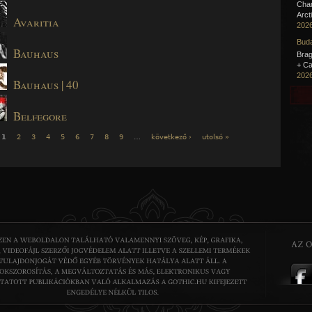
Cha
Arct
Avaritia
2026
Buda
Bauhaus
Brag
+ Ca
2026
Bauhaus | 40
Belfegore
1
2
3
4
5
6
7
8
9
…
következő ›
utolsó »