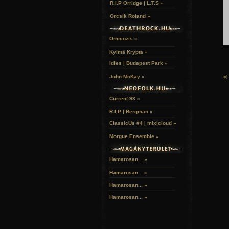
R.I.P Orridge | L.T.S »
Orcsik Roland »
Omniozis »
Kylmä Krypta »
Idles | Budapest Park »
«
John McKay »
Current 93 »
R.I.P | Bergman »
ClassicUs #4 | mix|cloud »
Morgue Ensemble »
Hamarosan... »
Hamarosan...
»
Hamarosan...
»
Hamarosan...
»