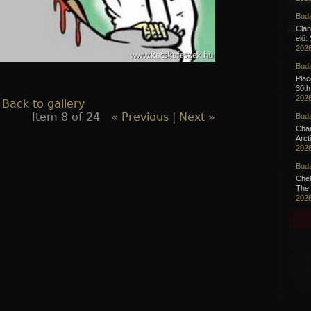
Buda
Clan
elő:
2026
Buda
Pla
30th
2026
 Back to gallery
Item 8 of 24
« Previous
|
Next »
Buda
Cha
Arct
2026
Buda
Chel
The 
2026