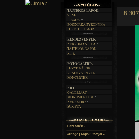
TAJTÉKOS LAPOK
8 307
ZENE
ÍRÁSOK
EGYÜTTESEK
BOSZORKÁNYKONYHA
IRODALOM
INTERJÚK
FEKETE HUMOR
FILM
FORDÍTÁSOK
KÉPES
MŰVÉSZET
DALSZÖVEGEK
RENDEZVÉNYEK
SZÖVEGES
ÍRÁSTÖRTÉNET
NEKROMANTIKA
TAJTÉKOS NAPOK
AKTUÁLIS
R.I.P.
A MÚLT
FOTÓGALÉRIA
FESZTIVÁLOK
RENDEZVÉNYEK
KONCERTEK
ART
GALERIART
MONUMENTUM
ARTGALERI
NEKRETRO
TEMETŐK
KÉPREGÉNYEK
SCRIPTA
SZUBKULT
TEMPLOMOK
LAKÁSKULTS
NOVELLÁK
FEKETE LYUK
VÁRAK
VERSEK
RELIKVIÁK
HELYEK
HALÁLTÁNC
1 százalék »
Orridge | Napok Romjai »