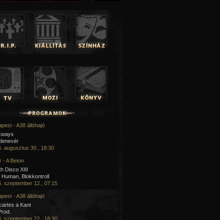
pest - A38 állóhajó
kways
 denevér
. augusztus 30., 18:30
 - A Beton
h Disco XIII
Human, Blokkontroll
. szeptember 12., 07:15
pest - A38 állóhajó
artes a Kant
Prod.
. szeptember 22., 18:30