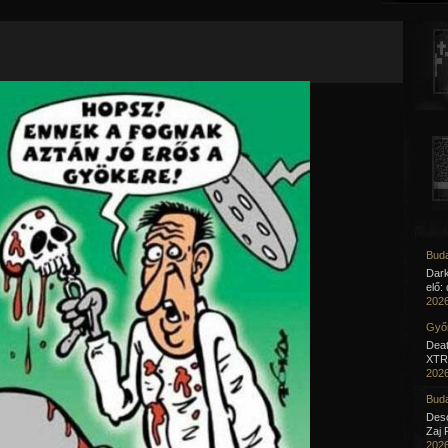
Jump to navigation
Buda
Dar
elő:
2026
Győr
Deat
XTR 
2026
Buda
Desc
Zaj 
2026