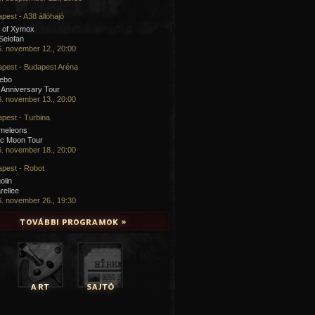
pest - A38 állóhajó
 of Xymox
 Selofan
. november 12., 20:00
pest - Budapest Aréna
cebo
 Anniversary Tour
. november 13., 20:00
pest - Turbina
meleons
ic Moon Tour
. november 18., 20:00
pest - Robot
olin
rellee
. november 26., 19:30