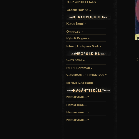
R.I.P Orridge | L.T.S »
Orcsik Roland »
Klaus Nomi »
Omniozis »
Kylmä Krypta »
Idles | Budapest Park »
«
Current 93 »
R.I.P | Bergman »
ClassicUs #4 | mix|cloud »
Morgue Ensemble »
Hamarosan... »
Hamarosan...
»
Hamarosan...
»
Hamarosan...
»