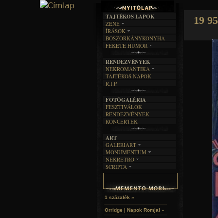
TAJTÉKOS LAPOK
19 95
ZENE
ÍRÁSOK
EGYÜTTESEK
BOSZORKÁNYKONYHA
IRODALOM
INTERJÚK
FEKETE HUMOR
FILM
FORDÍTÁSOK
KÉPES
MŰVÉSZET
DALSZÖVEGEK
RENDEZVÉNYEK
SZÖVEGES
ÍRÁSTÖRTÉNET
NEKROMANTIKA
TAJTÉKOS NAPOK
AKTUÁLIS
R.I.P.
A MÚLT
FOTÓGALÉRIA
FESZTIVÁLOK
RENDEZVÉNYEK
KONCERTEK
ART
GALERIART
MONUMENTUM
ARTGALERI
NEKRETRO
TEMETŐK
KÉPREGÉNYEK
SCRIPTA
SZUBKULT
TEMPLOMOK
LAKÁSKULTS
NOVELLÁK
FEKETE LYUK
VÁRAK
VERSEK
RELIKVIÁK
HELYEK
HALÁLTÁNC
1 százalék »
Orridge | Napok Romjai »