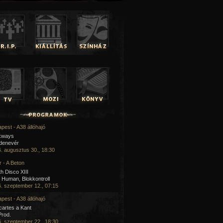
pest - A38 állóhajó
kways
 denevér
. augusztus 30., 18:30
 - A Beton
h Disco XIII
Human, Blokkontroll
. szeptember 12., 07:15
pest - A38 állóhajó
artes a Kant
Prod.
. szeptember 22., 18:30