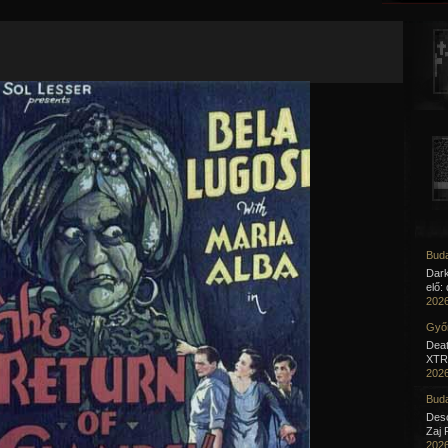
Jump to navigation
Buda
Dar
elő:
2026
Győr
Deat
XTR 
2026
Buda
Desc
Zaj 
2026