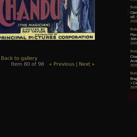
Buda
Clan
elő:
2026
Buda
Pla
30th
2026
Buda
Cha
 Back to gallery
Arct
Item 80 of 98
« Previous
|
Next »
2026
Buda
Brag
+ Ca
2026