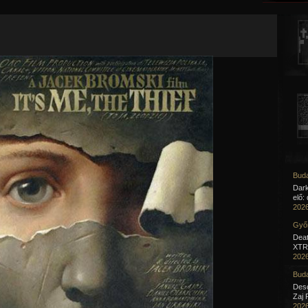
Jump to navigation
Buda
Dar
elő:
2026
Győr
Deat
XTR 
2026
Buda
Desc
Zaj 
2026