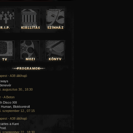
pest - A38 állóhajó
kways
 denevér
. augusztus 30., 18:30
 - A Beton
h Disco XIII
Human, Blokkontroll
. szeptember 12., 07:15
pest - A38 állóhajó
artes a Kant
Prod.
. szeptember 22., 18:30