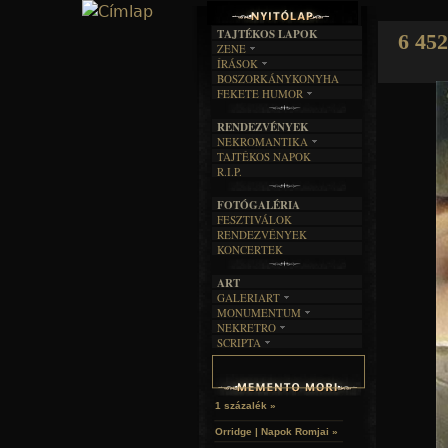
TAJTÉKOS LAPOK
6 452
ZENE
ÍRÁSOK
EGYÜTTESEK
BOSZORKÁNYKONYHA
IRODALOM
INTERJÚK
FEKETE HUMOR
FILM
FORDÍTÁSOK
KÉPES
MŰVÉSZET
DALSZÖVEGEK
RENDEZVÉNYEK
SZÖVEGES
ÍRÁSTÖRTÉNET
NEKROMANTIKA
TAJTÉKOS NAPOK
AKTUÁLIS
R.I.P.
A MÚLT
FOTÓGALÉRIA
FESZTIVÁLOK
RENDEZVÉNYEK
KONCERTEK
ART
GALERIART
MONUMENTUM
ARTGALERI
NEKRETRO
TEMETŐK
KÉPREGÉNYEK
SCRIPTA
SZUBKULT
TEMPLOMOK
LAKÁSKULTS
NOVELLÁK
FEKETE LYUK
VÁRAK
VERSEK
RELIKVIÁK
HELYEK
HALÁLTÁNC
1 százalék »
Orridge | Napok Romjai »