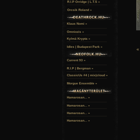
R.I.P Orridge | L.T.S »
Orcsik Roland »
Klaus Nomi »
Omniozis »
Kylmä Krypta »
Idles | Budapest Park »
«
Current 93 »
R.I.P | Bergman »
ClassicUs #4 | mix|cloud »
Morgue Ensemble »
Hamarosan... »
Hamarosan...
»
Hamarosan...
»
Hamarosan...
»