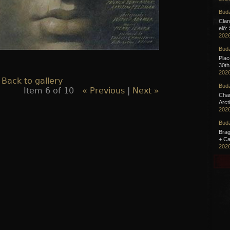
Buda
Clan
elő:
2026
Buda
Pla
30th
2026
 Back to gallery
Buda
Item 6 of 10
« Previous
|
Next »
Cha
Arct
2026
Buda
Brag
+ Ca
2026