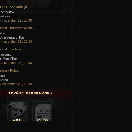
pest - A38 állóhajó
 of Xymox
 Selofan
. november 12., 20:00
pest - Budapest Aréna
cebo
 Anniversary Tour
. november 13., 20:00
pest - Turbina
meleons
ic Moon Tour
. november 18., 20:00
pest - Robot
olin
rellee
. november 26., 19:30