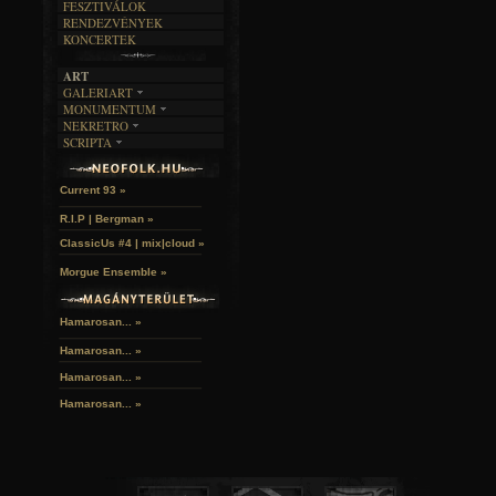
FESZTIVÁLOK
RENDEZVÉNYEK
KONCERTEK
ART
GALERIART
MONUMENTUM
ARTGALERI
NEKRETRO
TEMETŐK
KÉPREGÉNYEK
SCRIPTA
SZUBKULT
TEMPLOMOK
LAKÁSKULTS
Idles | Budapest Park »
NOVELLÁK
FEKETE LYUK
VÁRAK
VERSEK
RELIKVIÁK
HELYEK
Current 93 »
HALÁLTÁNC
R.I.P | Bergman »
ClassicUs #4 | mix|cloud »
Morgue Ensemble »
Hamarosan... »
Hamarosan...
»
Hamarosan...
»
Hamarosan...
»