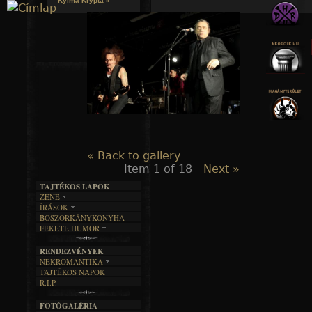
Kylmä Krypta »
Jump to navigation
« Back to gallery
Item 1 of 18
Next »
TAJTÉKOS LAPOK
ZENE
ÍRÁSOK
EGYÜTTESEK
BOSZORKÁNYKONYHA
IRODALOM
INTERJÚK
FEKETE HUMOR
FILM
FORDÍTÁSOK
KÉPES
MŰVÉSZET
DALSZÖVEGEK
RENDEZVÉNYEK
SZÖVEGES
ÍRÁSTÖRTÉNET
NEKROMANTIKA
TAJTÉKOS NAPOK
AKTUÁLIS
R.I.P.
A MÚLT
FOTÓGALÉRIA