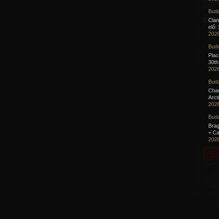
Buda
Clan
elő:
2026
Buda
Pla
30th
2026
Buda
Cha
Arct
2026
Buda
Brag
+ Ca
2026