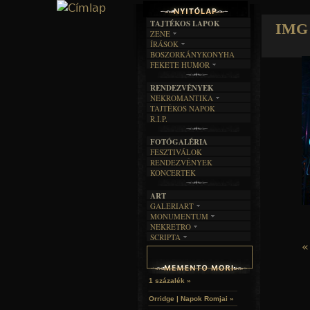
TAJTÉKOS LAPOK
IMG 
ZENE
ÍRÁSOK
EGYÜTTESEK
BOSZORKÁNYKONYHA
IRODALOM
INTERJÚK
FEKETE HUMOR
FILM
FORDÍTÁSOK
KÉPES
MŰVÉSZET
DALSZÖVEGEK
RENDEZVÉNYEK
SZÖVEGES
ÍRÁSTÖRTÉNET
NEKROMANTIKA
TAJTÉKOS NAPOK
AKTUÁLIS
R.I.P.
A MÚLT
FOTÓGALÉRIA
FESZTIVÁLOK
RENDEZVÉNYEK
KONCERTEK
ART
GALERIART
MONUMENTUM
ARTGALERI
NEKRETRO
TEMETŐK
KÉPREGÉNYEK
SCRIPTA
SZUBKULT
TEMPLOMOK
LAKÁSKULTS
«
NOVELLÁK
FEKETE LYUK
VÁRAK
VERSEK
RELIKVIÁK
HELYEK
HALÁLTÁNC
1 százalék »
Orridge | Napok Romjai »