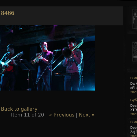
Jump to navigation
8466
Buda
Dar
elő:
2026
Győr
Deat
 Back to gallery
XTR 
Item 11 of 20
« Previous
|
Next »
2026
Buda
Desc
Zaj 
2026