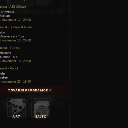
pest - A38 állóhajó
 of Xymox
 Selofan
. november 12., 20:00
pest - Budapest Aréna
cebo
 Anniversary Tour
. november 13., 20:00
pest - Turbina
meleons
ic Moon Tour
. november 18., 20:00
pest - Robot
olin
rellee
. november 26., 19:30