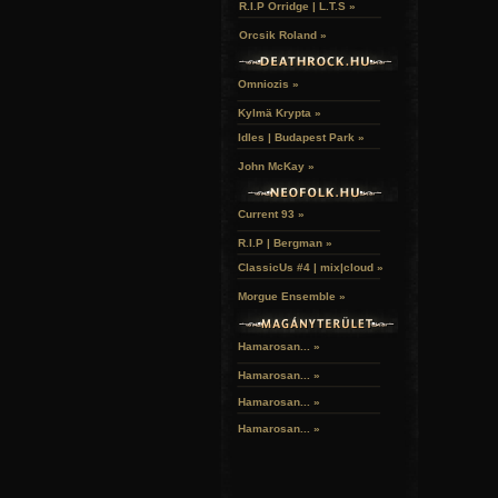
R.I.P Orridge | L.T.S »
Orcsik Roland »
Omniozis »
Kylmä Krypta »
Idles | Budapest Park »
John McKay »
Current 93 »
R.I.P | Bergman »
ClassicUs #4 | mix|cloud »
Morgue Ensemble »
Hamarosan... »
Hamarosan...
»
Hamarosan...
»
Hamarosan...
»