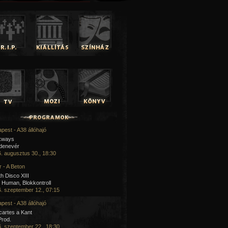
pest - A38 állóhajó
kways
 denevér
. augusztus 30., 18:30
 - A Beton
h Disco XIII
Human, Blokkontroll
. szeptember 12., 07:15
pest - A38 állóhajó
artes a Kant
Prod.
. szeptember 22., 18:30