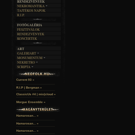
RENDEZVÉNYEK
SZÖVEGES
ÍRÁSTÖRTÉNET
NEKROMANTIKA
TAJTÉKOS NAPOK
AKTUÁLIS
R.I.P.
A MÚLT
FOTÓGALÉRIA
FESZTIVÁLOK
RENDEZVÉNYEK
KONCERTEK
ART
GALERIART
MONUMENTUM
ARTGALERI
NEKRETRO
TEMETŐK
KÉPREGÉNYEK
SCRIPTA
SZUBKULT
TEMPLOMOK
LAKÁSKULTS
John McKay »
NOVELLÁK
FEKETE LYUK
VÁRAK
VERSEK
RELIKVIÁK
HELYEK
Current 93 »
HALÁLTÁNC
R.I.P | Bergman »
ClassicUs #4 | mix|cloud »
Morgue Ensemble »
Hamarosan... »
Hamarosan...
»
Hamarosan...
»