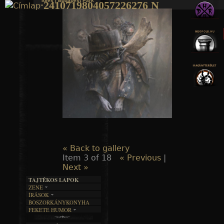
Idles | Budapest Park
2410719804057226276 N
»
Jump to navigation
« Back to gallery
Item 3 of 18
« Previous
|
Next »
TAJTÉKOS LAPOK
ZENE
ÍRÁSOK
EGYÜTTESEK
BOSZORKÁNYKONYHA
IRODALOM
INTERJÚK
FEKETE HUMOR
FILM
FORDÍTÁSOK
KÉPES
MŰVÉSZET
DALSZÖVEGEK