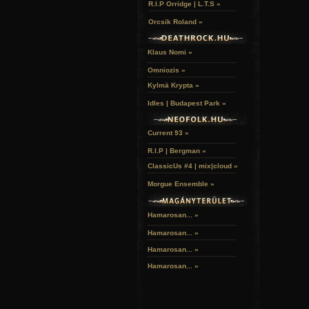
R.I.P Orridge | L.T.S »
Orcsik Roland »
Klaus Nomi »
Omniozis »
Kylmä Krypta »
Idles | Budapest Park »
Current 93 »
R.I.P | Bergman »
ClassicUs #4 | mix|cloud »
Morgue Ensemble »
Hamarosan... »
Hamarosan...
»
Hamarosan...
»
Hamarosan...
»