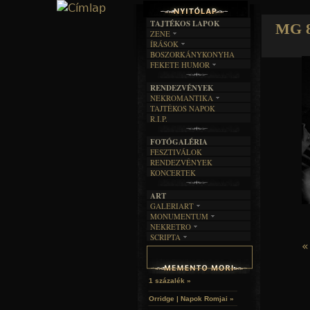
TAJTÉKOS LAPOK
MG 8
ZENE
ÍRÁSOK
EGYÜTTESEK
BOSZORKÁNYKONYHA
IRODALOM
INTERJÚK
FEKETE HUMOR
FILM
FORDÍTÁSOK
KÉPES
MŰVÉSZET
DALSZÖVEGEK
RENDEZVÉNYEK
SZÖVEGES
ÍRÁSTÖRTÉNET
NEKROMANTIKA
TAJTÉKOS NAPOK
AKTUÁLIS
R.I.P.
A MÚLT
FOTÓGALÉRIA
FESZTIVÁLOK
RENDEZVÉNYEK
KONCERTEK
ART
GALERIART
MONUMENTUM
ARTGALERI
NEKRETRO
TEMETŐK
KÉPREGÉNYEK
SCRIPTA
SZUBKULT
TEMPLOMOK
LAKÁSKULTS
«
NOVELLÁK
FEKETE LYUK
VÁRAK
VERSEK
RELIKVIÁK
HELYEK
HALÁLTÁNC
1 százalék »
Orridge | Napok Romjai »