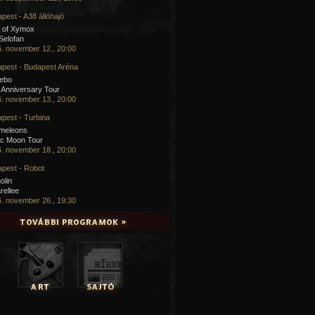
pest - A38 állóhajó
 of Xymox
 Selofan
. november 12., 20:00
pest - Budapest Aréna
cebo
 Anniversary Tour
. november 13., 20:00
pest - Turbina
meleons
ic Moon Tour
. november 18., 20:00
pest - Robot
olin
rellee
. november 26., 19:30