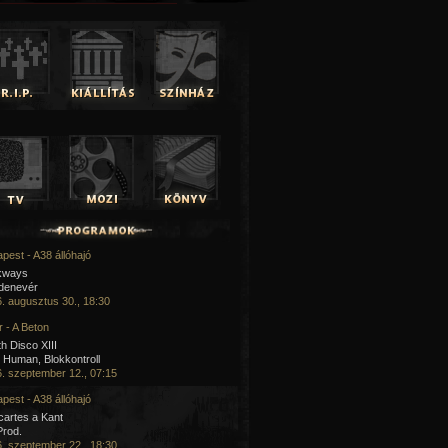
pest - A38 állóhajó
kways
 denevér
. augusztus 30., 18:30
 - A Beton
h Disco XIII
Human, Blokkontroll
. szeptember 12., 07:15
pest - A38 állóhajó
artes a Kant
Prod.
. szeptember 22., 18:30