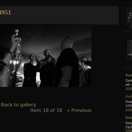
Jump to navigation
951
Buda
Dar
elő:
2026
Győr
Deat
 Back to gallery
XTR 
Item 18 of 18
« Previous
2026
Buda
Desc
Zaj 
2026