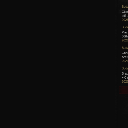
Buda
Clan
elő:
2026
Buda
Pla
30th
2026
Buda
Cha
Arct
2026
Buda
Brag
+ Ca
2026