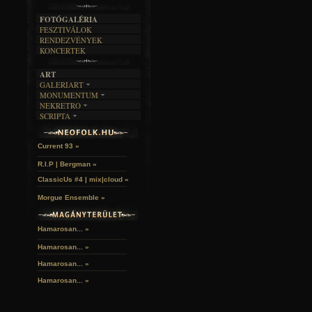
A MÚLT
FOTÓGALÉRIA
FESZTIVÁLOK
RENDEZVÉNYEK
KONCERTEK
ART
GALERIART
MONUMENTUM
ARTGALERI
NEKRETRO
TEMETŐK
KÉPREGÉNYEK
SCRIPTA
SZUBKULT
TEMPLOMOK
LAKÁSKULTS
John McKay »
NOVELLÁK
FEKETE LYUK
VÁRAK
VERSEK
RELIKVIÁK
HELYEK
Current 93 »
HALÁLTÁNC
R.I.P | Bergman »
ClassicUs #4 | mix|cloud »
Morgue Ensemble »
Hamarosan... »
Hamarosan...
»
Hamarosan...
»
Hamarosan...
»