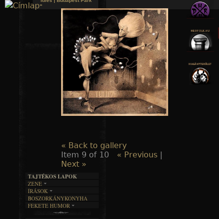
Idles | Budapest Park
»
Jump to navigation
« Back to gallery
Item 9 of 10
« Previous
|
Next »
TAJTÉKOS LAPOK
ZENE
ÍRÁSOK
EGYÜTTESEK
BOSZORKÁNYKONYHA
IRODALOM
INTERJÚK
FEKETE HUMOR
FILM
FORDÍTÁSOK
KÉPES
MŰVÉSZET
DALSZÖVEGEK