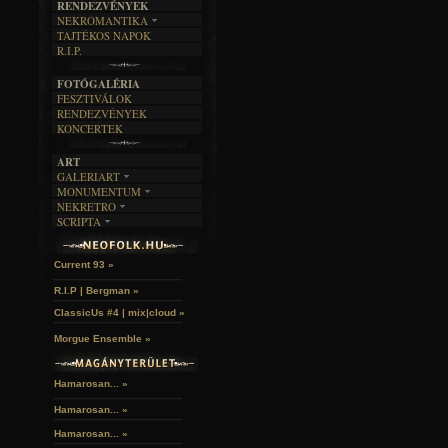
RENDEZVÉNYEK
SZÖVEGES
ÍRÁSTÖRTÉNET
NEKROMANTIKA
TAJTÉKOS NAPOK
AKTUÁLIS
R.I.P.
A MÚLT
FOTÓGALÉRIA
FESZTIVÁLOK
RENDEZVÉNYEK
KONCERTEK
ART
GALERIART
MONUMENTUM
ARTGALERI
NEKRETRO
TEMETŐK
KÉPREGÉNYEK
SCRIPTA
SZUBKULT
TEMPLOMOK
LAKÁSKULTS
John McKay »
NOVELLÁK
FEKETE LYUK
VÁRAK
VERSEK
RELIKVIÁK
HELYEK
Current 93 »
HALÁLTÁNC
R.I.P | Bergman »
ClassicUs #4 | mix|cloud »
Morgue Ensemble »
Hamarosan... »
Hamarosan...
»
Hamarosan...
»