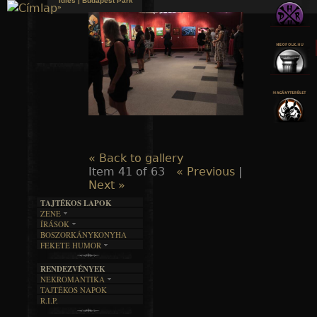
Idles | Budapest Park
»
Jump to navigation
« Back to gallery
Item 41 of 63
« Previous
|
Next »
TAJTÉKOS LAPOK
ZENE
ÍRÁSOK
EGYÜTTESEK
BOSZORKÁNYKONYHA
IRODALOM
INTERJÚK
FEKETE HUMOR
FILM
FORDÍTÁSOK
KÉPES
MŰVÉSZET
DALSZÖVEGEK
RENDEZVÉNYEK
SZÖVEGES
ÍRÁSTÖRTÉNET
NEKROMANTIKA
TAJTÉKOS NAPOK
AKTUÁLIS
R.I.P.
A MÚLT