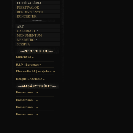
FOTÓGALÉRIA
FESZTIVÁLOK
RENDEZVÉNYEK
KONCERTEK
ART
GALERIART
MONUMENTUM
ARTGALERI
NEKRETRO
TEMETŐK
KÉPREGÉNYEK
SCRIPTA
SZUBKULT
TEMPLOMOK
LAKÁSKULTS
John McKay »
NOVELLÁK
FEKETE LYUK
VÁRAK
VERSEK
RELIKVIÁK
HELYEK
Current 93 »
HALÁLTÁNC
R.I.P | Bergman »
ClassicUs #4 | mix|cloud »
Morgue Ensemble »
Hamarosan... »
Hamarosan...
»
Hamarosan...
»
Hamarosan...
»