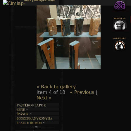
Idles | Budapest Park
»
Jump to navigation
« Back to gallery
Item 4 of 18
« Previous
|
Next »
TAJTÉKOS LAPOK
ZENE
ÍRÁSOK
EGYÜTTESEK
BOSZORKÁNYKONYHA
IRODALOM
INTERJÚK
FEKETE HUMOR
FILM
FORDÍTÁSOK
KÉPES
MŰVÉSZET
DALSZÖVEGEK