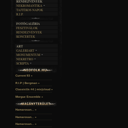
RENDEZVÉNYEK
SZÖVEGES
ÍRÁSTÖRTÉNET
NEKROMANTIKA
TAJTÉKOS NAPOK
AKTUÁLIS
R.I.P.
A MÚLT
FOTÓGALÉRIA
FESZTIVÁLOK
RENDEZVÉNYEK
KONCERTEK
ART
GALERIART
MONUMENTUM
ARTGALERI
NEKRETRO
TEMETŐK
KÉPREGÉNYEK
SCRIPTA
SZUBKULT
TEMPLOMOK
LAKÁSKULTS
John McKay »
NOVELLÁK
FEKETE LYUK
VÁRAK
VERSEK
RELIKVIÁK
HELYEK
Current 93 »
HALÁLTÁNC
R.I.P | Bergman »
ClassicUs #4 | mix|cloud »
Morgue Ensemble »
Hamarosan... »
Hamarosan...
»
Hamarosan...
»