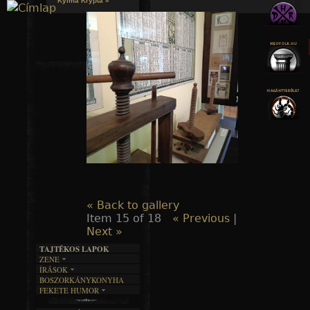
Kylmä Krypta »
Jump to navigation
« Back to gallery
Item 15 of 18
« Previous
|
Next »
TAJTÉKOS LAPOK
ZENE
ÍRÁSOK
EGYÜTTESEK
BOSZORKÁNYKONYHA
IRODALOM
INTERJÚK
FEKETE HUMOR
FILM
FORDÍTÁSOK
KÉPES
MŰVÉSZET
DALSZÖVEGEK