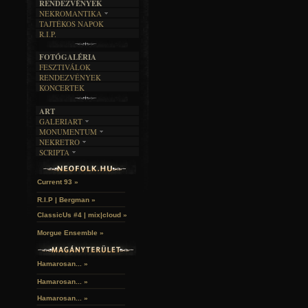
RENDEZVÉNYEK
SZÖVEGES
ÍRÁSTÖRTÉNET
NEKROMANTIKA
TAJTÉKOS NAPOK
AKTUÁLIS
R.I.P.
A MÚLT
FOTÓGALÉRIA
FESZTIVÁLOK
RENDEZVÉNYEK
KONCERTEK
ART
GALERIART
MONUMENTUM
ARTGALERI
NEKRETRO
TEMETŐK
KÉPREGÉNYEK
SCRIPTA
SZUBKULT
TEMPLOMOK
LAKÁSKULTS
Idles | Budapest Park »
NOVELLÁK
FEKETE LYUK
VÁRAK
VERSEK
RELIKVIÁK
HELYEK
Current 93 »
HALÁLTÁNC
R.I.P | Bergman »
ClassicUs #4 | mix|cloud »
Morgue Ensemble »
Hamarosan... »
Hamarosan...
»
Hamarosan...
»