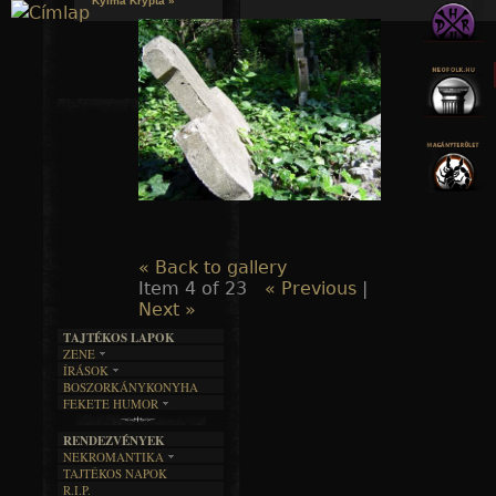
Kylmä Krypta »
Jump to navigation
« Back to gallery
Item 4 of 23
« Previous
|
Next »
TAJTÉKOS LAPOK
ZENE
ÍRÁSOK
EGYÜTTESEK
BOSZORKÁNYKONYHA
IRODALOM
INTERJÚK
FEKETE HUMOR
FILM
FORDÍTÁSOK
KÉPES
MŰVÉSZET
DALSZÖVEGEK
RENDEZVÉNYEK
SZÖVEGES
ÍRÁSTÖRTÉNET
NEKROMANTIKA
TAJTÉKOS NAPOK
AKTUÁLIS
R.I.P.