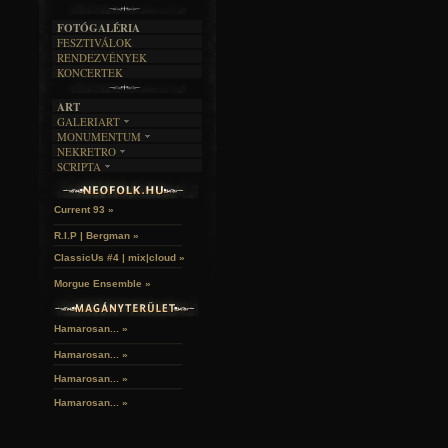
A MÚLT
FOTÓGALÉRIA
FESZTIVÁLOK
RENDEZVÉNYEK
KONCERTEK
ART
GALERIART
MONUMENTUM
ARTGALERI
NEKRETRO
TEMETŐK
KÉPREGÉNYEK
SCRIPTA
SZUBKULT
TEMPLOMOK
LAKÁSKULTS
Idles | Budapest Park »
NOVELLÁK
FEKETE LYUK
VÁRAK
VERSEK
RELIKVIÁK
HELYEK
Current 93 »
HALÁLTÁNC
R.I.P | Bergman »
ClassicUs #4 | mix|cloud »
Morgue Ensemble »
Hamarosan... »
Hamarosan...
»
Hamarosan...
»
Hamarosan...
»