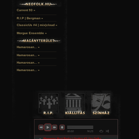
Current 93 »
R.I.P | Bergman »
ClassicUs #4 | mix|cloud »
Morgue Ensemble »
Hamarosan... »
Hamarosan...
»
Hamarosan...
»
Hamarosan...
»