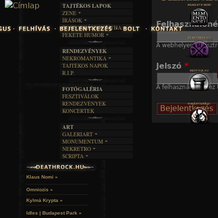
TAJTÉKOS LAPOK
Jump to navigation
ZENE
ÍRÁSOK
EGYÜTTESEK
Felhasználón
BOSZORKÁNYKONYHA
IRODALOM
INTERJÚK
FEKETE HUMOR
FILM
FORDÍTÁSOK
KÉPES
A webhelyen regisztr
MŰVÉSZET
DALSZÖVEGEK
RENDEZVÉNYEK
SZÖVEGES
ÍRÁSTÖRTÉNET
NEKROMANTIKA
Jelszó
*
TAJTÉKOS NAPOK
AKTUÁLIS
R.I.P.
A MÚLT
A felhasználónévhez t
FOTÓGALÉRIA
FESZTIVÁLOK
RENDEZVÉNYEK
KONCERTEK
ART
GALERIART
MONUMENTUM
ARTGALERI
NEKRETRO
TEMETŐK
KÉPREGÉNYEK
SCRIPTA
SZUBKULT
TEMPLOMOK
LAKÁSKULTS
NOVELLÁK
FEKETE LYUK
VÁRAK
VERSEK
RELIKVIÁK
HELYEK
Klaus Nomi »
HALÁLTÁNC
Omniozis »
Kylmä Krypta »
Idles | Budapest Park »