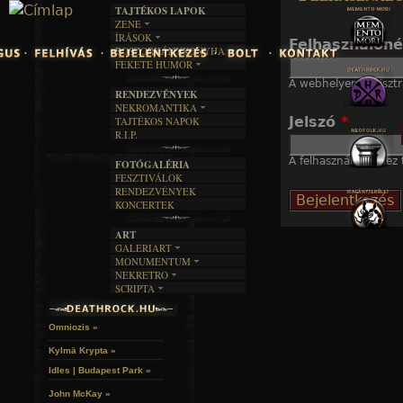
TAJTÉKOS LAPOK
Jump to navigation
ZENE
ÍRÁSOK
EGYÜTTESEK
Felhasználón
BOSZORKÁNYKONYHA
IRODALOM
INTERJÚK
FEKETE HUMOR
FILM
FORDÍTÁSOK
KÉPES
A webhelyen regisztr
MŰVÉSZET
DALSZÖVEGEK
RENDEZVÉNYEK
SZÖVEGES
ÍRÁSTÖRTÉNET
NEKROMANTIKA
Jelszó
*
TAJTÉKOS NAPOK
AKTUÁLIS
R.I.P.
A MÚLT
A felhasználónévhez t
FOTÓGALÉRIA
FESZTIVÁLOK
RENDEZVÉNYEK
KONCERTEK
ART
GALERIART
MONUMENTUM
ARTGALERI
NEKRETRO
TEMETŐK
KÉPREGÉNYEK
SCRIPTA
SZUBKULT
TEMPLOMOK
LAKÁSKULTS
NOVELLÁK
FEKETE LYUK
VÁRAK
VERSEK
RELIKVIÁK
HELYEK
Omniozis »
HALÁLTÁNC
Kylmä Krypta »
Idles | Budapest Park »
John McKay »