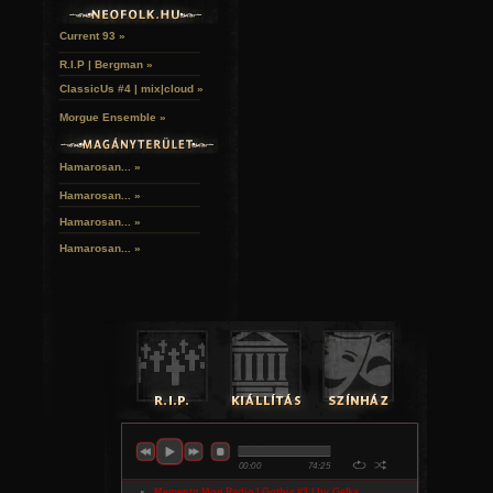
Current 93 »
R.I.P | Bergman »
ClassicUs #4 | mix|cloud »
Morgue Ensemble »
Hamarosan... »
Hamarosan...
»
Hamarosan...
»
Hamarosan...
»