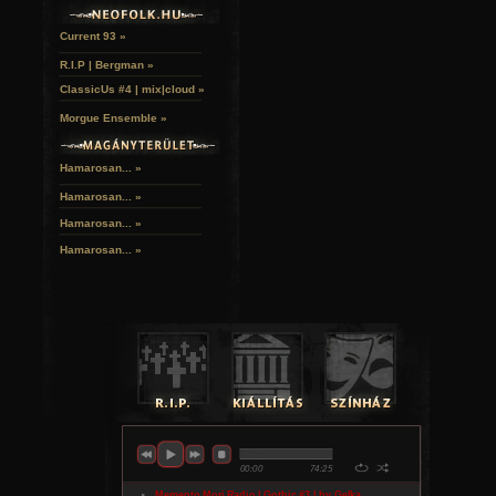
Current 93 »
R.I.P | Bergman »
ClassicUs #4 | mix|cloud »
Morgue Ensemble »
Hamarosan... »
Hamarosan...
»
Hamarosan...
»
Hamarosan...
»