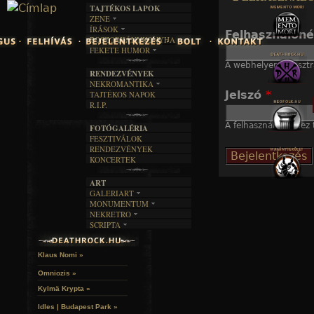
TAJTÉKOS LAPOK
Jump to navigation
ZENE
ÍRÁSOK
EGYÜTTESEK
Felhasználón
BOSZORKÁNYKONYHA
IRODALOM
INTERJÚK
FEKETE HUMOR
FILM
FORDÍTÁSOK
KÉPES
A webhelyen regisztr
MŰVÉSZET
DALSZÖVEGEK
RENDEZVÉNYEK
SZÖVEGES
ÍRÁSTÖRTÉNET
NEKROMANTIKA
Jelszó
*
TAJTÉKOS NAPOK
AKTUÁLIS
R.I.P.
A MÚLT
A felhasználónévhez t
FOTÓGALÉRIA
FESZTIVÁLOK
RENDEZVÉNYEK
KONCERTEK
ART
GALERIART
MONUMENTUM
ARTGALERI
NEKRETRO
TEMETŐK
KÉPREGÉNYEK
SCRIPTA
SZUBKULT
TEMPLOMOK
LAKÁSKULTS
NOVELLÁK
FEKETE LYUK
VÁRAK
VERSEK
RELIKVIÁK
HELYEK
Klaus Nomi »
HALÁLTÁNC
Omniozis »
Kylmä Krypta »
Idles | Budapest Park »