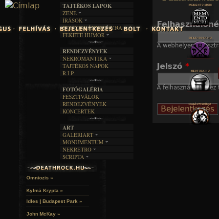
TAJTÉKOS LAPOK
Jump to navigation
ZENE
ÍRÁSOK
EGYÜTTESEK
Felhasználón
BOSZORKÁNYKONYHA
IRODALOM
INTERJÚK
FEKETE HUMOR
FILM
FORDÍTÁSOK
KÉPES
A webhelyen regisztr
MŰVÉSZET
DALSZÖVEGEK
RENDEZVÉNYEK
SZÖVEGES
ÍRÁSTÖRTÉNET
NEKROMANTIKA
Jelszó
*
TAJTÉKOS NAPOK
AKTUÁLIS
R.I.P.
A MÚLT
A felhasználónévhez t
FOTÓGALÉRIA
FESZTIVÁLOK
RENDEZVÉNYEK
KONCERTEK
ART
GALERIART
MONUMENTUM
ARTGALERI
NEKRETRO
TEMETŐK
KÉPREGÉNYEK
SCRIPTA
SZUBKULT
TEMPLOMOK
LAKÁSKULTS
NOVELLÁK
FEKETE LYUK
VÁRAK
VERSEK
RELIKVIÁK
HELYEK
Omniozis »
HALÁLTÁNC
Kylmä Krypta »
Idles | Budapest Park »
John McKay »