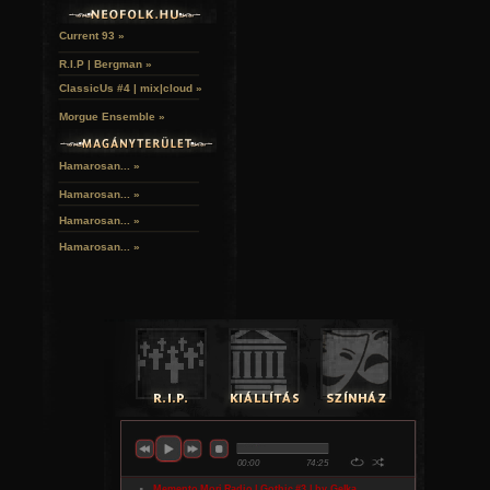
Current 93 »
R.I.P | Bergman »
ClassicUs #4 | mix|cloud »
Morgue Ensemble »
Hamarosan... »
Hamarosan...
»
Hamarosan...
»
Hamarosan...
»