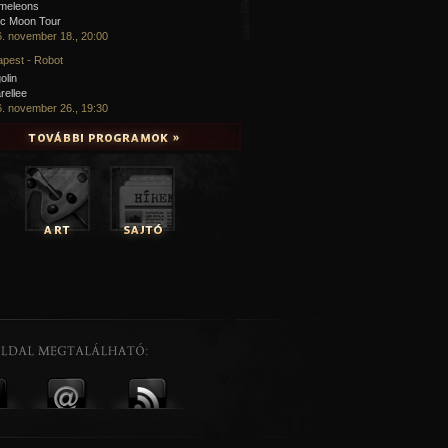
meleons
ic Moon Tour
. november 18., 20:00
pest - Robot
olin
rellee
. november 26., 19:30