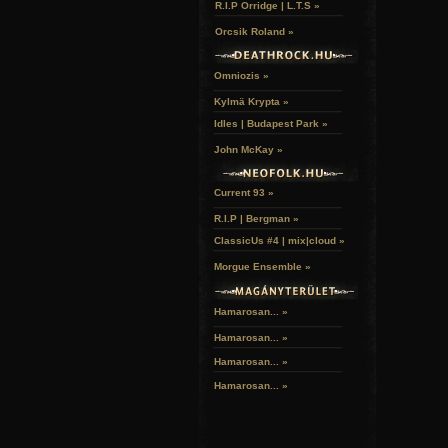
R.I.P Orridge | L.T.S »
Orcsik Roland »
Omniozis »
Kylmä Krypta »
Idles | Budapest Park »
John McKay »
Current 93 »
R.I.P | Bergman »
ClassicUs #4 | mix|cloud »
Morgue Ensemble »
Hamarosan... »
Hamarosan...
»
Hamarosan...
»
Hamarosan...
»