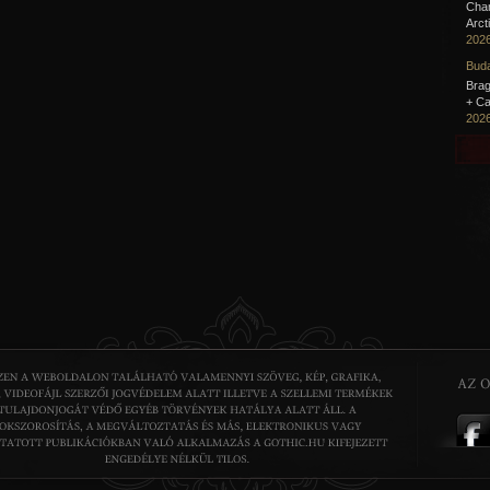
Cha
Arct
2026
Buda
Brag
+ Ca
2026