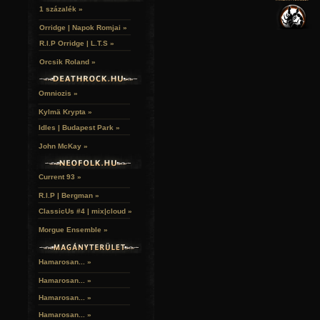
VERSEK
RELIKVIÁK
HELYEK
1 százalék »
HALÁLTÁNC
Orridge | Napok Romjai »
R.I.P Orridge | L.T.S »
Orcsik Roland »
Omniozis »
Kylmä Krypta »
Idles | Budapest Park »
John McKay »
Current 93 »
R.I.P | Bergman »
ClassicUs #4 | mix|cloud »
Morgue Ensemble »
Hamarosan... »
Hamarosan...
»
Hamarosan...
»
Hamarosan...
»