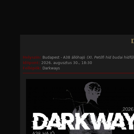
Jump to navigation
Helyszín:
Budapest - A38 állóhajó
(XI. Petőfi híd budai hídfő
Időpont:
2026. augusztus 30., 18:30
Fellépők:
Darkways