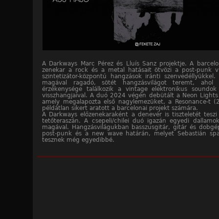
A Darkways Marc Pérez és Lluís Sanz projektje. A barcel
zenekar a rock és a metal hatásait ötvözi a post-punk v
szintetizátor-központú hangzások iránti szenvedéllyükkel
magával ragadó, sötét hangzásvilágot teremt, ahol
érzékenysége találkozik a vintage elektronikus soundok 
visszhangjaival. A duó 2024 végén debütált a Neon Lights
amely megalapozta első nagylemezüket, a Resonance-t (
példátlan sikert aratott a barcelonai projekt számára.
A Darkways előzenekaraként a denevér is tiszteletét tesz
tetőteraszán. A csepeli/chilei duó igazán egyedi dallam
magával. Hangzásvilágukban basszusgitár, gitár és dobgép
post-punk és a new wave határán, melyet Sebastián span
tesznek még egyedibbé.