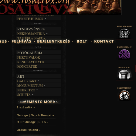
TAJTÉKOS LAPOK
ZENE
ÍRÁSOK
EGYÜTTESEK
BOSZORKÁNYKONYHA
IRODALOM
INTERJÚK
FEKETE HUMOR
FILM
FORDÍTÁSOK
KÉPES
MŰVÉSZET
DALSZÖVEGEK
RENDEZVÉNYEK
SZÖVEGES
ÍRÁSTÖRTÉNET
NEKROMANTIKA
TAJTÉKOS NAPOK
AKTUÁLIS
R.I.P.
A MÚLT
FOTÓGALÉRIA
FESZTIVÁLOK
RENDEZVÉNYEK
KONCERTEK
ART
GALERIART
MONUMENTUM
ARTGALERI
NEKRETRO
TEMETŐK
KÉPREGÉNYEK
SCRIPTA
SZUBKULT
TEMPLOMOK
LAKÁSKULTS
NOVELLÁK
FEKETE LYUK
VÁRAK
VERSEK
RELIKVIÁK
HELYEK
1 százalék »
HALÁLTÁNC
Orridge | Napok Romjai »
R.I.P Orridge | L.T.S »
Orcsik Roland »