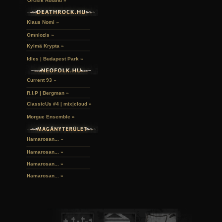
Orcsik Roland »
Klaus Nomi »
Omniozis »
Kylmä Krypta »
Idles | Budapest Park »
Current 93 »
R.I.P | Bergman »
ClassicUs #4 | mix|cloud »
Morgue Ensemble »
Hamarosan... »
Hamarosan...
»
Hamarosan...
»
Hamarosan...
»