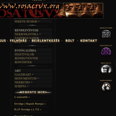
TAJTÉKOS LAPOK
ZENE
ÍRÁSOK
EGYÜTTESEK
BOSZORKÁNYKONYHA
IRODALOM
INTERJÚK
FEKETE HUMOR
FILM
FORDÍTÁSOK
KÉPES
MŰVÉSZET
DALSZÖVEGEK
RENDEZVÉNYEK
SZÖVEGES
ÍRÁSTÖRTÉNET
NEKROMANTIKA
TAJTÉKOS NAPOK
AKTUÁLIS
R.I.P.
A MÚLT
FOTÓGALÉRIA
FESZTIVÁLOK
RENDEZVÉNYEK
KONCERTEK
ART
GALERIART
MONUMENTUM
ARTGALERI
NEKRETRO
TEMETŐK
KÉPREGÉNYEK
SCRIPTA
SZUBKULT
TEMPLOMOK
LAKÁSKULTS
NOVELLÁK
FEKETE LYUK
VÁRAK
VERSEK
RELIKVIÁK
HELYEK
1 százalék »
HALÁLTÁNC
Orridge | Napok Romjai »
R.I.P Orridge | L.T.S »