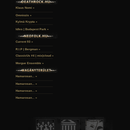
Klaus Nomi »
Omniozis »
Kylmä Krypta »
Idles | Budapest Park »
Current 93 »
R.I.P | Bergman »
ClassicUs #4 | mix|cloud »
Morgue Ensemble »
Hamarosan... »
Hamarosan...
»
Hamarosan...
»
Hamarosan...
»