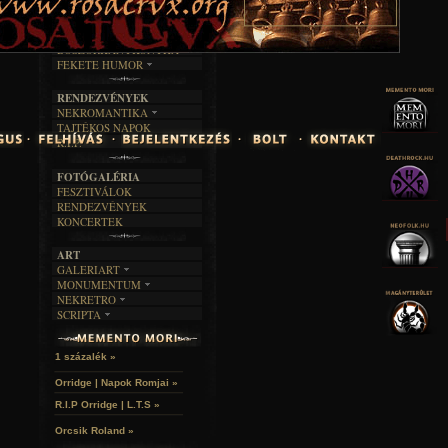
TAJTÉKOS LAPOK
ZENE
ÍRÁSOK
EGYÜTTESEK
BOSZORKÁNYKONYHA
IRODALOM
INTERJÚK
FEKETE HUMOR
FILM
FORDÍTÁSOK
KÉPES
MŰVÉSZET
DALSZÖVEGEK
RENDEZVÉNYEK
SZÖVEGES
ÍRÁSTÖRTÉNET
NEKROMANTIKA
TAJTÉKOS NAPOK
AKTUÁLIS
R.I.P.
A MÚLT
FOTÓGALÉRIA
FESZTIVÁLOK
RENDEZVÉNYEK
KONCERTEK
ART
GALERIART
MONUMENTUM
ARTGALERI
NEKRETRO
TEMETŐK
KÉPREGÉNYEK
SCRIPTA
SZUBKULT
TEMPLOMOK
LAKÁSKULTS
NOVELLÁK
FEKETE LYUK
VÁRAK
VERSEK
RELIKVIÁK
HELYEK
1 százalék »
HALÁLTÁNC
Orridge | Napok Romjai »
R.I.P Orridge | L.T.S »
Orcsik Roland »