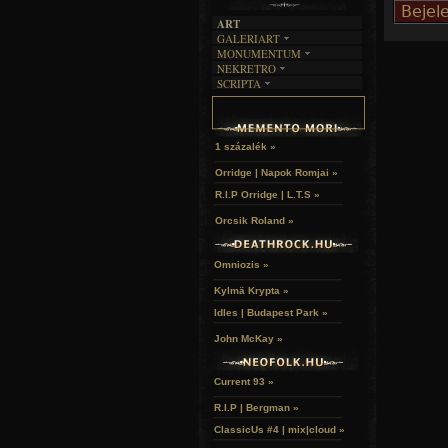
ART
GALERIART
MONUMENTUM
ARTGALERI
NEKRETRO
TEMETŐK
KÉPREGÉNYEK
SCRIPTA
SZUBKULT
TEMPLOMOK
LAKÁSKULTS
NOVELLÁK
FEKETE LYUK
VÁRAK
VERSEK
RELIKVIÁK
HELYEK
HALÁLTÁNC
1 százalék »
Orridge | Napok Romjai »
R.I.P Orridge | L.T.S »
Orcsik Roland »
Omniozis »
Kylmä Krypta »
Idles | Budapest Park »
John McKay »
Current 93 »
R.I.P | Bergman »
ClassicUs #4 | mix|cloud »