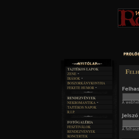
TAJTÉKOS LAPOK
Felh
ZENE
ÍRÁSOK
EGYÜTTESEK
BOSZORKÁNYKONYHA
IRODALOM
INTERJÚK
FEKETE HUMOR
Felha
FILM
FORDÍTÁSOK
KÉPES
MŰVÉSZET
DALSZÖVEGEK
RENDEZVÉNYEK
SZÖVEGES
ÍRÁSTÖRTÉNET
A webhely
NEKROMANTIKA
TAJTÉKOS NAPOK
AKTUÁLIS
R.I.P.
A MÚLT
Jelsz
FOTÓGALÉRIA
FESZTIVÁLOK
A felhasz
RENDEZVÉNYEK
KONCERTEK