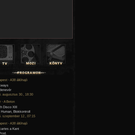
pest - A38 állóhajó
kways
 denevér
. augusztus 30., 18:30
 - A Beton
h Disco XIII
Human, Blokkontroll
. szeptember 12., 07:15
pest - A38 állóhajó
artes a Kant
Prod.