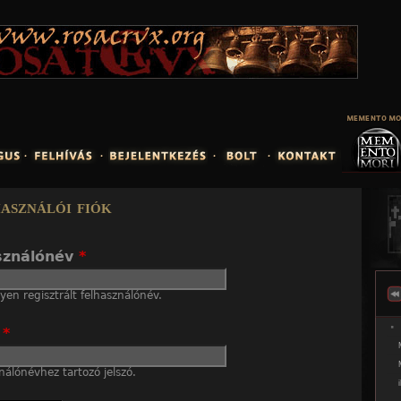
Jump to navigation
asználói fiók
sználónév
*
en regisztrált felhasználónév.
ó
*
nálónévhez tartozó jelszó.