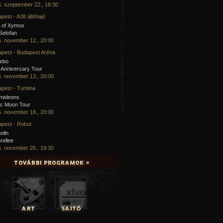
. szeptember 22., 18:30
pest - A38 állóhajó
 of Xymox
 Selofan
. november 12., 20:00
pest - Budapest Aréna
cebo
 Anniversary Tour
. november 13., 20:00
pest - Turbina
meleons
ic Moon Tour
. november 18., 20:00
pest - Robot
olin
rellee
. november 26., 19:30