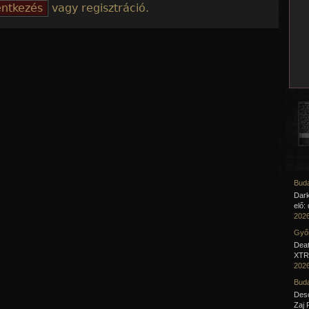
vagy regisztráció.
Buda
Dar
elő:
2026
Győr
Deat
XTR 
2026
Buda
Desc
Zaj 