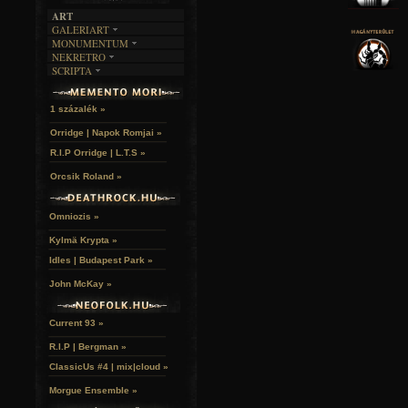
ART
GALERIART
MONUMENTUM
ARTGALERI
NEKRETRO
TEMETŐK
KÉPREGÉNYEK
SCRIPTA
SZUBKULT
TEMPLOMOK
LAKÁSKULTS
NOVELLÁK
FEKETE LYUK
VÁRAK
VERSEK
RELIKVIÁK
HELYEK
1 százalék »
HALÁLTÁNC
Orridge | Napok Romjai »
R.I.P Orridge | L.T.S »
Orcsik Roland »
Omniozis »
Kylmä Krypta »
Idles | Budapest Park »
John McKay »
Current 93 »
R.I.P | Bergman »
ClassicUs #4 | mix|cloud »
Morgue Ensemble »