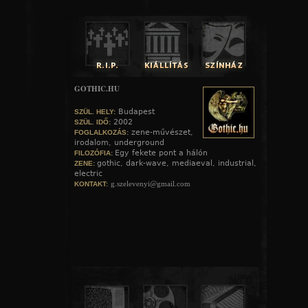
GOTHIC.HU
Budapest
SZÜL. HELY:
2002
SZÜL. IDŐ:
zene-művészet,
FOGLALKOZÁS:
irodalom, underground
Egy fekete pont a hálón
FILOZÓFIA:
gothic, dark-wave, mediaeval, industrial,
ZENE:
electric
g.szelevenyi@gmail.com
KONTAKT: