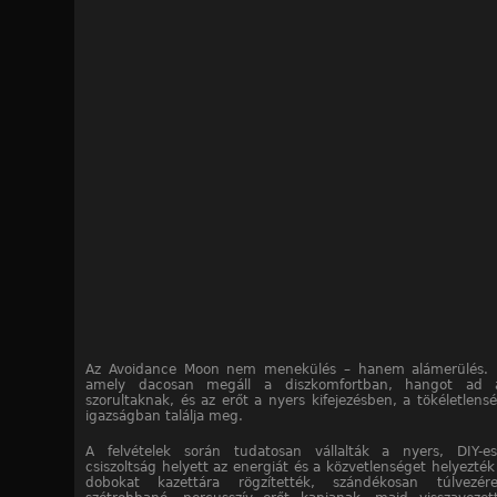
Az Avoidance Moon nem menekülés – hanem alámerülés. 
amely dacosan megáll a diszkomfortban, hangot ad 
szorultaknak, és az erőt a nyers kifejezésben, a tökéletlens
igazságban találja meg.
A felvételek során tudatosan vállalták a nyers, DIY-es
csiszoltság helyett az energiát és a közvetlenséget helyezték
dobokat kazettára rögzítették, szándékosan túlvezér