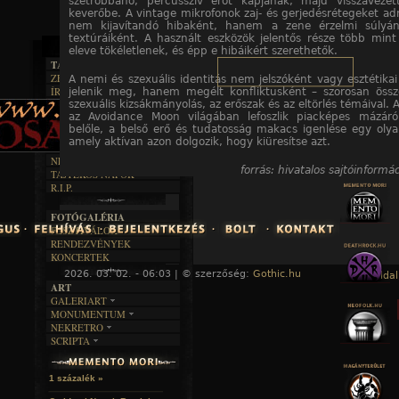
szétrobbanó, percusszív erőt kapjanak, majd visszaveze
keverőbe. A vintage mikrofonok zaj- és gerjedésrétegeket ad
nem kijavítandó hibaként, hanem a zene érzelmi súlyán
textúráiként. A használt eszközök jelentős része több mint
eleve tökéletlenek, és épp e hibáikért szerethetők.
TAJTÉKOS LAPOK
ZENE
A nemi és szexuális identitás nem jelszóként vagy esztétikai
ÍRÁSOK
jelenik meg, hanem megélt konfliktusként – szorosan öss
EGYÜTTESEK
BOSZORKÁNYKONYHA
szexuális kizsákmányolás, az erőszak és az eltörlés témáival.
IRODALOM
INTERJÚK
az Avoidance Moon világában lefoszlik piacképes mázáró
FEKETE HUMOR
FILM
FORDÍTÁSOK
belőle, a belső erő és tudatosság makacs igenlése egy olya
KÉPES
MŰVÉSZET
DALSZÖVEGEK
amely aktívan azon dolgozik, hogy kiüresítse azt.
RENDEZVÉNYEK
SZÖVEGES
ÍRÁSTÖRTÉNET
NEKROMANTIKA
forrás: hivatalos sajtóinformác
TAJTÉKOS NAPOK
AKTUÁLIS
R.I.P.
A MÚLT
FOTÓGALÉRIA
FESZTIVÁLOK
RENDEZVÉNYEK
A hozzászóláshoz
regisztráció
és
bejelentkezés
szüksé
KONCERTEK
2026. 03. 02. - 06:03 | © szerzőség:
Gothic.hu
« Főoldal
ART
GALERIART
MONUMENTUM
ARTGALERI
NEKRETRO
TEMETŐK
KÉPREGÉNYEK
SCRIPTA
SZUBKULT
TEMPLOMOK
LAKÁSKULTS
NOVELLÁK
FEKETE LYUK
VÁRAK
VERSEK
RELIKVIÁK
HELYEK
1 százalék »
HALÁLTÁNC