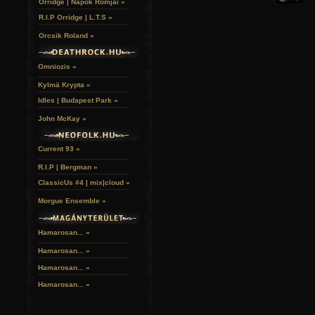
Orridge | Napok Romjai »
R.I.P Orridge | L.T.S »
Orcsik Roland »
Omniozis »
Kylmä Krypta »
Idles | Budapest Park »
John McKay »
Current 93 »
R.I.P | Bergman »
ClassicUs #4 | mix|cloud »
Morgue Ensemble »
Hamarosan... »
Hamarosan...
»
Hamarosan...
»
Hamarosan...
»