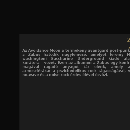
Jump to navigation
Z
Az Avoidance Moon a termékeny avantgárd post-punk
a Zabus hatodik nagylemeze, amelyet Jeremy 
Moon
washingtoni Saccharine Underground kiadó ala
kurátora – vezet. Ezen az albumon a Zabus egy konfr
magával ragadó anyagot tár elénk, amely a
atmoszférákat a pszichedelikus rock tágasságával, 
no-wave és a noise rock érdes élével ötvözi.