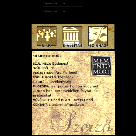
Hamarosan... »
Hamarosan... »
MEMENTO MORI
Budapest
SZÜL. HELY:
2008
SZÜL. IDŐ:
Ars Moriendi
VÉGZETTSÉG:
közérdekű
FOGLALKOZÁS:
kulturális tevékenység
Isá, por ës homou vogymuk
FILOZÓFIA:
a honi peremvidéken folytatunk
ZENE:
ásatásokat
Dead is Art - Art is Dead
MŰVÉSZET:
g.szelevenyi@gmail.com
KONTAKT: