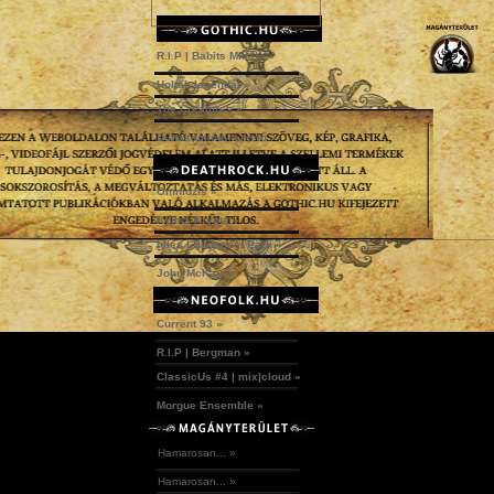
R.I.P | Babits Mihály »
Holtak legendái »
The Creatures »
Dunakömlődi temető »
Omniozis »
Kylmä Krypta »
Idles | Budapest Park »
John McKay »
Current 93 »
R.I.P | Bergman »
ClassicUs #4 | mix|cloud »
Morgue Ensemble »
Hamarosan... »
Hamarosan... »