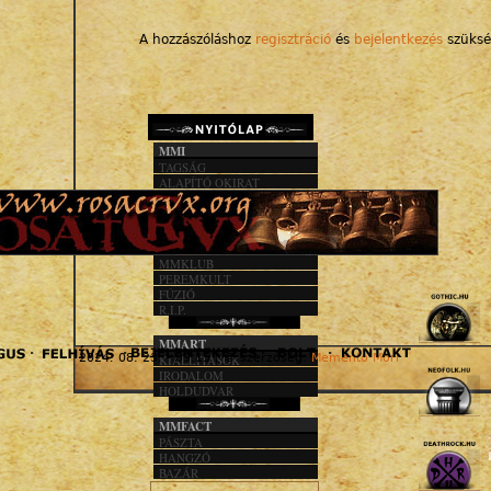
A hozzászóláshoz
regisztráció
és
bejelentkezés
szüksé
MMI
TAGSÁG
ALAPÍTÓ OKIRAT
KÖZHASZN. JEL.
1%
MMACT
MMKLUB
PEREMKULT
FÚZIÓ
R.I.P.
MMART
« F
2024. 08. 23. - 09:15 | © szerzőség:
Memento Mori
KIÁLLÍTÁSOK
IRODALOM
HOLDUDVAR
MMFACT
PÁSZTA
HANGZÓ
BAZÁR