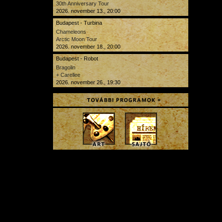
30th Anniversary Tour
2026. november 13., 20:00
Budapest - Turbina
Chameleons
Arctic Moon Tour
2026. november 18., 20:00
Budapest - Robot
Bragolin
+ Carellee
2026. november 26., 19:30