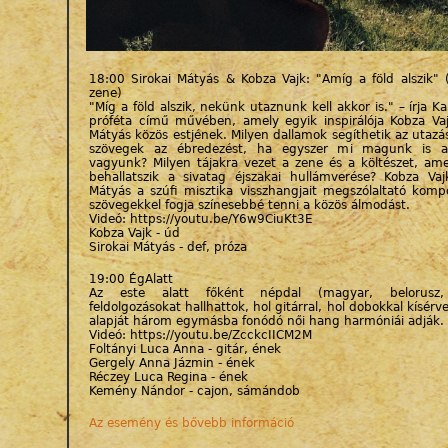
18:00 Sirokai Mátyás & Kobza Vajk: "Amíg a föld alszik" (
zene)
"Míg a föld alszik, nekünk utaznunk kell akkor is." – írja Ka
próféta című művében, amely egyik inspirálója Kobza Vaj
Mátyás közös estjének. Milyen dallamok segíthetik az utazá
szövegek az ébredezést, ha egyszer mi magunk is a
vagyunk? Milyen tájakra vezet a zene és a költészet, a
behallatszik a sivatag éjszakai hullámverése? Kobza Vaj
Mátyás a szúfi misztika visszhangjait megszólaltató kompo
szövegekkel fogja színesebbé tenni a közös álmodást.
Videó: https://youtu.be/Y6w9CiuKt3E
Kobza Vajk - úd
Sirokai Mátyás - def, próza
19:00 ÉgAlatt
Az este alatt főként népdal (magyar, belorusz
feldolgozásokat hallhattok, hol gitárral, hol dobokkal kísér
alapját három egymásba fonódó női hang harmóniái adják.
Videó: https://youtu.be/ZcckcIICM2M
Foltányi Luca Anna - gitár, ének
Gergely Anna Jázmin - ének
Réczey Luca Regina - ének
Kemény Nándor - cajon, sámándob
Az esemény és bővebb információ