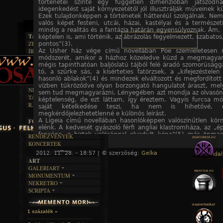
történetei szinte egy független dimenzióban játszódn
idegenkedést saját környezetétől jól illusztrálják műveinek kü
Ezek tulajdonképpen a történetek hátteréül szolgálnak. Nem
valós képet festeni, utcái, házai, kastélyai és a természet
mindig a realitás és a fantázia határán egyensúlyoznak. Ám,
TAJTÉKOS LAPOK
képtelen is, ami történik, az ábrázolás fegyelmezett, szabato
ZENE
pontos”(3).
ÍRÁSOK
Az Usher ház vége című novellában Poe szemléletesen 
EGYÜTTESEK
módszerét, amikor a házhoz közeledve küzd a megmagyará
BOSZORKÁNYKONYHA
IRODALOM
INTERJÚK
mégis tapinthatóan baljóslatú tájból felé áradó szomorúságg
FEKETE HUMOR
FILM
FORDÍTÁSOK
tó, a szürke sás, a kísérteties fatörzsek, a „kifejezéstele
KÉPES
MŰVÉSZET
hasonló ablakok”(4) és mindezek elváltozott és megfordítot
DALSZÖVEGEK
RENDEZVÉNYEK
SZÖVEGES
vízben tükröződve olyan borzongató hangulatot áraszt, me
ÍRÁSTÖRTÉNET
NEKROMANTIKA
sem tud megmagyarázni. Lényegében azt mondja az olvasóna
TAJTÉKOS NAPOK
AKTUÁLIS
képtelenség, de ezt láttam, így éreztem. Vagyis furcsa 
R.I.P.
saját kételkedése teszi, ha nem is hihetővé,
A MÚLT
megkérdőjelezhetetlenné e különös leírást.
A Ligeia című novellában hasonlóképpen valószínűtlen körn
FOTÓGALÉRIA
elénk. A kedvesét gyászoló férfi angliai klastromháza, az „é
FESZTIVÁLOK
fensége, a birtok valósággal elvadult képe”(5) már önmag
RENDEZVÉNYEK
kifejezik a keresett hangulatot. A házban kialakított belső vi
KONCERTEK
nászszobának szánt ötszögletű toronyszoba azonban már nag
2012. 11. 28. - 18:57 | © szerzőség:
Gelka
« Főoldal
A kísértetiesen beszűrődő fények, a mennyezet gótikus d
ART
az arabeszkekkel díszített, a szoba falait teljesen beborító s
GALERIART
a kárpitok mögé bevezetett erős széláramlat „az egész
MONUMENTUM
borzongató és barátságtalan elevenséget”(6) ad. De
ARTGALERI
NEKRETRO
kételkedünk? Mert a narrátor maga mondja ki, hogy ebbe
TEMETŐK
KÉPREGÉNYEK
SCRIPTA
fényűzésben, a fantasztikus mintázatú bútorzatban valamint
SZUBKULT
TEMPLOMOK
LAKÁSKULTS
és függönyök tekervényeiben „a kezdődő őrület csíráit leh
NOVELLÁK
FEKETE LYUK
VÁRAK
felfedezni”(7) , és bevallja, hogy „ópium nyűgeivel hálózott r
VERSEK
RELIKVIÁK
HELYEK
Ez is lehet egy magyarázat. De lehet, hogy az olvasó nem is i
1 százalék »
HALÁLTÁNC
bizonygatást. A bizarr környezetnél még sokkal valószínűtle