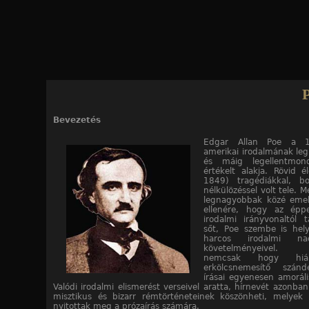
Jump to navigation
P
f
Bevezetés
us elbeszélés
Edgar Allan Poe a 1
amerikai irodalmának le
és máig legellentmon
értékelt alakja. Rövid é
1849) tragédiákkal, bo
nélkülözéssel volt tele. Mé
legnagyobbak közé emel
ellenére, hogy az éppe
irodalmi irányvonaltól t
sőt, Poe szembe is hel
harcos irodalmi naci
követelményeivel. 
nemcsak hogy hiá
erkölcsnemesítő szán
írásai egyenesen amoráli
Valódi irodalmi elismerést verseivel aratta, hírnevét azonba
misztikus és bizarr rémtörténeteinek köszönheti, melyek
nyitottak meg a prózaírás számára.