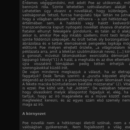
Érdemes végiggondolni, mit adott Poe az utókornak, mil
bennünk róla. Szinte lehetetlen szétválasztani alakját
Lehetetlen úgy olvasni e novellákat, hogy különleges,
valóságosnak tetsző, furcsa hangulatú tájai láttán ne jutn
hogy a világban sohasem lelt otthonra - a szó hétköznapi 
értelmében sem. A haldokló vagy halott kedvesről
transzcendencia kapuit nyitogató novelláit olvasva óhatatlan
fiatalon elhunyt feleségére gondolunk, és talán az ő alakj
akkor is, amikor Poe egy inkább szellemi, mint testi lényb
szinte földöntúli szépséget. Az őrült tettek oly borzongatóan 
ábrázolása és e tettek elemzésének pengeéles logikája mögö
előttünk Poe mélyen elrejtett őrülete, „a világirodalom l
példázata arra, amit a lélektan szublimálásnak nevez, […] ki
a gonoszt, művészi látomásokban exorcizálta démonjait
lappangó tébolyt”(1) A halál, a meghalás és az élve eltemett
újra visszatérő témájában pedig tetten érhetjük 
szorongásokkal küzdő írót.
De vajon mindenre megkapjuk a választ, ha az életrajz
faggatjuk? Deák Tamás szerint: a „puszta képzelet aligha
elegendő az őrületnek s a gonoszságnak olyan látomásait kiag
A fekete macska bűntudatosan bestiális mozzanatai” (2). Vit
is ezzel: Poe költő volt, hát „költött”. De valójában teljes
hogy olvasóként melyik álláspontot fogadjuk el, elég, ha
tartjuk, hogy az író magánélete és a művei között nem 
megfelelést keresni, és az egyes szám első személy nem 
maga az író.
A környezet
Poe novellái nem a hétköznapi életről szólnak, nem a 
valóságban gyökereznek. Nem foglalkozott a világ ese