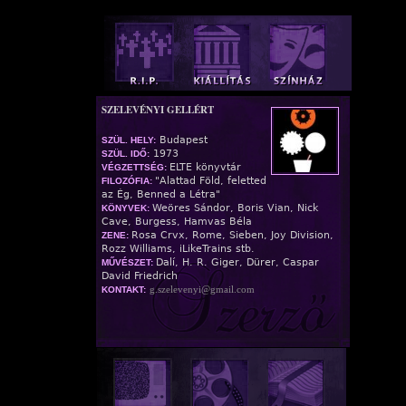
SZELEVÉNYI GELLÉRT
Budapest
SZÜL. HELY:
1973
SZÜL. IDŐ:
ELTE könyvtár
VÉGZETTSÉG:
"Alattad Föld, feletted
FILOZÓFIA:
az Ég, Benned a Létra"
Weöres Sándor, Boris Vian, Nick
KÖNYVEK:
Cave, Burgess, Hamvas Béla
Rosa Crvx, Rome, Sieben, Joy Division,
ZENE:
Rozz Williams, iLikeTrains stb.
Dalí, H. R. Giger, Dürer, Caspar
MŰVÉSZET:
David Friedrich
g.szelevenyi@gmail.com
KONTAKT: