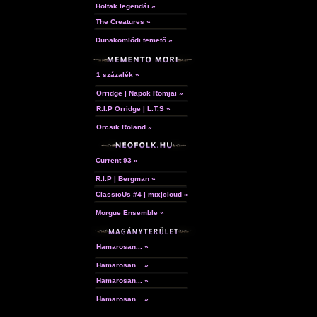
Holtak legendái »
A hozzászóláshoz
regisztráció
és
bejelentkezés
szüksé
The Creatures »
Dunakömlődi temető »
1 százalék »
Orridge | Napok Romjai »
R.I.P Orridge | L.T.S »
Orcsik Roland »
Current 93 »
R.I.P | Bergman »
ClassicUs #4 | mix|cloud »
Morgue Ensemble »
Hamarosan... »
Hamarosan... »
Hamarosan... »
Hamarosan... »