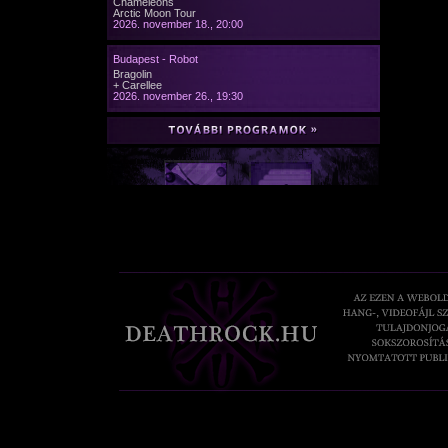
Chameleons
Arctic Moon Tour
2026. november 18., 20:00
Budapest - Robot
Bragolin
+ Carellee
2026. november 26., 19:30