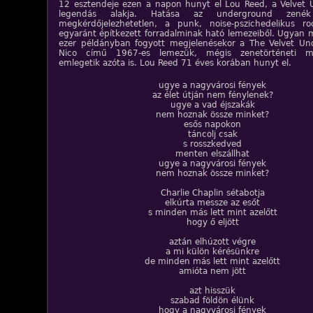
12 esztendeje ezen a napon hunyt el Lou Reed, a Velvet
legendás alakja. Hatása az underground zenék 
megkérdőjelezhetetlen, a punk, noise-pszichedelikus 
egyaránt építkezett forradalminak ható lemezeiből. Ugyan 
ezer példányban fogyott megjelenésekor a The Velvet U
Nico című 1967-es lemezük, mégis zenetörténeti mé
emlegetik azóta is. Lou Reed 71 éves korában hunyt el.
ugye a nagyvárosi fények
az élet útján nem fénylenek?
ugye a vad éjszakák
nem hoznak össze minket?
esős napokon
táncolj csak
s rosszkedved
menten elszállhat
ugye a nagyvárosi fények
nem hoznak össze minket?
Charlie Chaplin sétabotja
elkúrta messze az esőt
s minden más lett mint azelőtt
hogy ő eljött
aztán elhúzott végre
a mi külön kérésünkre
de minden más lett mint azelőtt
amióta nem jött
azt hisszük
szabad földön élünk
hogy a nagyvárosi fények