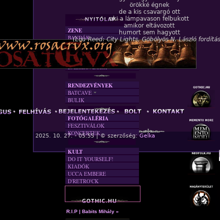
örökké égnek
de a kis csavargó ott
aki a lámpavason felbukott
amikor eltávozott
ZENE
humort sem hagyott
BANDÁK
(Lou Reed: City Lights, Göbölyös N. László fordítá
DVD
INTERJÚK
FORDÍTÁSOK
DALSZÖVEGEK
RENDEZVÉNYEK
BATCAVE
BULIK
AKTUÁLIS
A MÚLT
FOTÓGALÉRIA
FESZTIVÁLOK
KONCERTEK
« F
2025. 10. 27. - 05:55 | © szerzőség:
Gelka
KULT
DO IT YOURSELF!
KIADÓK
UCCA EMBERE
D'RETRO'CK
R.I.P | Babits Mihály »