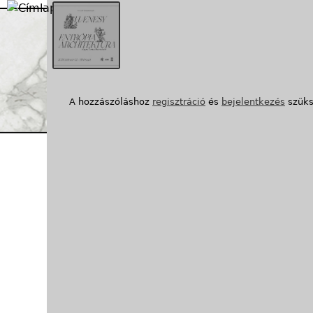
Jump to navigation
1
/1. kép
A hozzászóláshoz
regisztráció
és
bejelentkezés
szüks