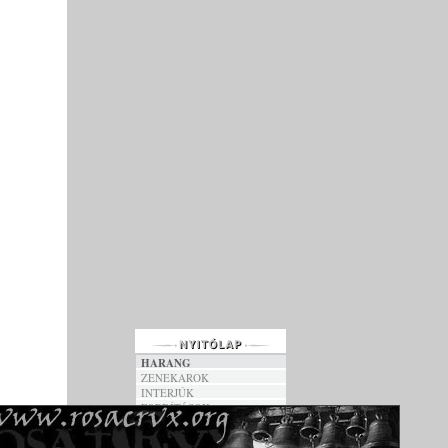
HARANG
ZENEKAROK
INTERJÚK
FORDÍTÁSOK
DALSZÖVEGEK