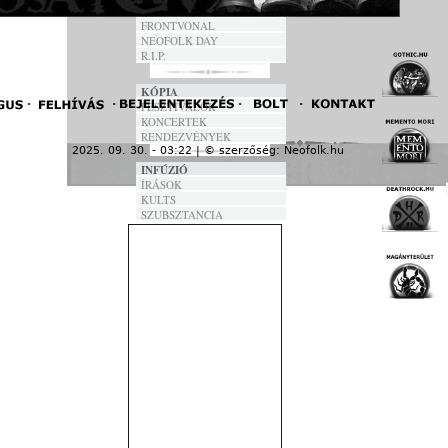
ANNO
FRONTVONAL
NEOFOLK DAY
R.I.P.
KÓPIA
FESZTIVÁLOK
KONCERTEK
RENDEZVÉNYEK
2025. 09. 30. - 03:22 | © szerzőség:
Neofolk.hu
« F
INFÚZIÓ
ÍRÁSOK
KULTS
SZUBSZTANCIA