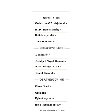
Gothic.hu #37 mix|cloud »
R.I.P | Babits Mihály »
Holtak legendái »
The Creatures »
1 százalék »
Orridge | Napok Romjai »
R.I.P Orridge | L.T.S »
Orcsik Roland »
Klaus Nomi »
Omniozis »
Kylmä Krypta »
Idles | Budapest Park »