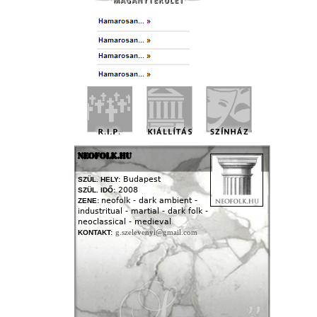
NEOFOLK.HU
Budapest
SZÜL. HELY:
2008
SZÜL. IDŐ:
neofolk - dark ambient -
ZENE:
industritual - martial - dark folk -
neoclassical - medieval
g.szelevenyi@gmail.com
KONTAKT: