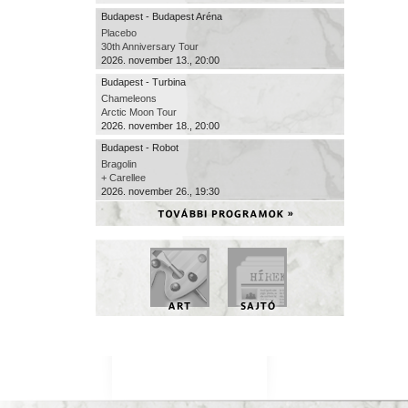
Budapest - Budapest Aréna
Placebo
30th Anniversary Tour
2026. november 13., 20:00
Budapest - Turbina
Chameleons
Arctic Moon Tour
2026. november 18., 20:00
Budapest - Robot
Bragolin
+ Carellee
2026. november 26., 19:30