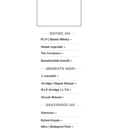
behatóan nem ismerem a zenekar repertoárját, az érzésem az
a szikár tételek mellé (főleg a koncert záró harmadában), a
bár szelídnek nem nevezhető szerzeményeik is társultak, í
ugyan de jómagam is részesülhettem egy teljes Qujaku-élmé
A hozzászóláshoz
regisztráció
és
bejelentkezés
szükség
R.I.P | Babits Mihály »
Holtak legendái »
The Creatures »
Dunakömlődi temető »
1 százalék »
Orridge | Napok Romjai »
R.I.P Orridge | L.T.S »
Orcsik Roland »
Omniozis »
Kylmä Krypta »
Idles | Budapest Park »