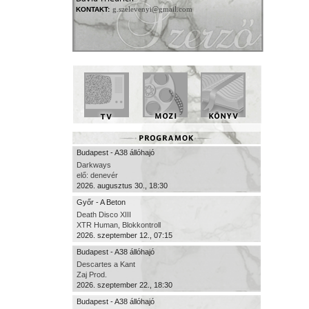
g.szelevenyi@gmail.com
KONTAKT:
Budapest - A38 állóhajó
Darkways
elő: denevér
2026. augusztus 30., 18:30
Győr - A Beton
Death Disco XIII
XTR Human, Blokkontroll
2026. szeptember 12., 07:15
Budapest - A38 állóhajó
Descartes a Kant
Zaj Prod.
2026. szeptember 22., 18:30
Budapest - A38 állóhajó