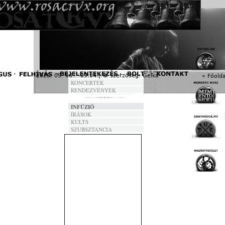
FORDÍTÁSOK
DALSZÖVEGEK
ANNO
FRONTVONAL
NEOFOLK DAY
R.I.P.
KÓPIA
FESZTIVÁLOK
2025. 09. 06. - 05:04 | © szerzőség:
Gelka
« Főolda
KONCERTEK
RENDEZVÉNYEK
INFÚZIÓ
ÍRÁSOK
KULTS
SZUBSZTANCIA
Az előző mondatokból már kiderülhet, a Qujaku nem szimplán
rock banda; az industrial, a shoegaze vagy a drone éppúgy á
éppen ránkszakad a zajfüggönyön keresztül egy koncerten
van az egésznek egy sajátosan "felkelő nap íze". Per
napsugarak perzselik a hallójáratot, de mindeközben s
zajfetisiszta lelkét. Mondhatnánk, hogy ezúttal viszonylag 
hiszen az újra összeállt hamamatsui négyesfogat szigorúan
zúdított ránk, de ebből a típusú zenéből ennyi pontosan eleg