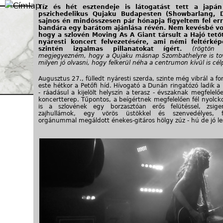
Jump to navigation
Tíz és hét esztendeje is látogatást tett a japán 
pszichedelikus Qujaku Budapesten (Showbarlang, D
sajnos én mindösszesen pár hónapja figyeltem fel er
bandára egy barátom ajánlása révén. Nem kevésbé vol
hogy a szlovén Moving As A Giant társult a Hajó tető
nyáresti koncert felvezetésére, ami némi feltérké
szintén izgalmas pillanatokat ígért.
(rögtön 
megjegyezném, hogy a Qujaku másnap Szombathelyre is to
milyen jó olvasni, hogy felkerül néha a centrumon kívül is cél
Augusztus 27., fülledt nyáresti szerda, szinte még vibrál a fo
este hétkor a Petőfi híd. Hívogató a Dunán ringatózó ladik 
- ráadásul a kijelölt helyszín a terasz - évszaknak megfelelő
koncertterep. Tűpontos, a beígértnek megfelelően fél nyolck
is a szlovének egy borzasztóan erős felütéssel, zsigeri
zajhullámok, egy vörös üstökkel és szenvedélyes, fa
orgánummal megáldott énekes-gitáros hölgy zúz - hú de jó le