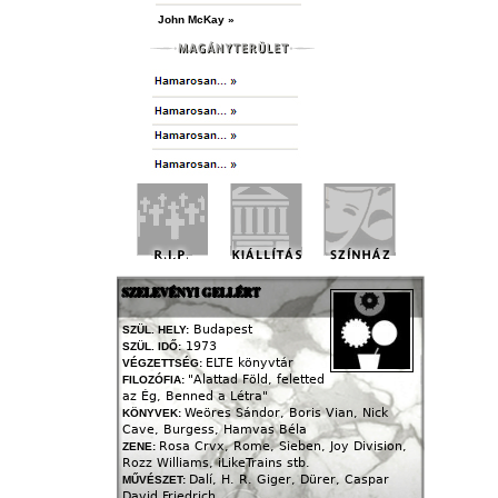
John McKay »
SZELEVÉNYI GELLÉRT
Budapest
SZÜL. HELY:
1973
SZÜL. IDŐ:
ELTE könyvtár
VÉGZETTSÉG:
"Alattad Föld, feletted
FILOZÓFIA:
az Ég, Benned a Létra"
Weöres Sándor, Boris Vian, Nick
KÖNYVEK:
Cave, Burgess, Hamvas Béla
Rosa Crvx, Rome, Sieben, Joy Division,
ZENE:
Rozz Williams, iLikeTrains stb.
Dalí, H. R. Giger, Dürer, Caspar
MŰVÉSZET:
David Friedrich