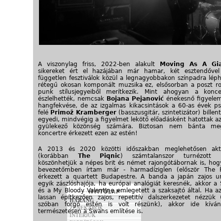
A viszonylag friss, 2022-ben alakult
Moving As A G
sikereket ért el hazájában már hamar, két esztendőve
független fesztiválok közül a legnagyobbakon színpadra léph
rétegű okosan komponált muzsika ez, elsősorban a poszt ro
punk stílusjegyeiből merítkezik. Mint ahogyan a konce
észlelhették, nemcsak
Bojana Pejanović
énekesnő figyelem
hangfekvése, de az izgalmas kikacsintások a 60-as évek psz
felé
Primož Kramberger
(basszusgitár, szintetizátor) billen
egyedi, mindvégig a figyelmet lekötő előadásként hatottak a
gyülekező közönség számára. Biztosan nem bánta me
koncertre érkezett ezen az estén!
A 2013 és 2020 közötti időszakban meglehetősen ak
(korábban
The Piqnic
) számtalanszor turnézott 
köszönhetjük a népes brit és német rajongótábornak is, hogy
bevezetőmben írtam már - harmadíziglen (először The P
érkezett a quartett Budapestre. A banda a japán zajos 
egyik zászlóshajója, ha európai analógiát keresnék, akkor a
és a My Bloody Valentine emlegetett a szaksajtó által. Ha az
lassan építkezően zajos, repetitív dalszerkezetet nézzük
HARANG
szóban forgó estén is volt részünk), akkor ide kívá
ZENEKAROK
természetesen a Swans említése is.
INTERJÚK