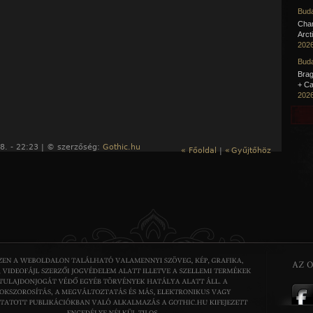
Buda
Cha
Arct
2026
Buda
Brag
+ Ca
2026
8. - 22:23 | © szerzőség:
Gothic.hu
« Főoldal
|
«
Gyűjtőhöz