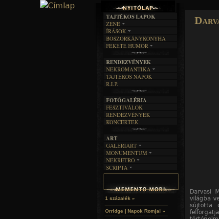
TAJTÉKOS LAPOK
Darv
ZENE
ÍRÁSOK
EGYÜTTESEK
BOSZORKÁNYKONYHA
IRODALOM
INTERJÚK
FEKETE HUMOR
FILM
FORDÍTÁSOK
KÉPES
MŰVÉSZET
DALSZÖVEGEK
RENDEZVÉNYEK
SZÖVEGES
ÍRÁSTÖRTÉNET
NEKROMANTIKA
TAJTÉKOS NAPOK
AKTUÁLIS
R.I.P.
A MÚLT
FOTÓGALÉRIA
FESZTIVÁLOK
RENDEZVÉNYEK
KONCERTEK
ART
GALERIART
MONUMENTUM
ARTGALERI
NEKRETRO
TEMETŐK
KÉPREGÉNYEK
SCRIPTA
SZUBKULT
TEMPLOMOK
LAKÁSKULTS
NOVELLÁK
FEKETE LYUK
VÁRAK
VERSEK
RELIKVIÁK
HELYEK
Darvasi 
HALÁLTÁNC
világba v
1 százalék »
sújtotta 
Orridge | Napok Romjai »
felforgatj