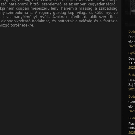
i regény, a mágikus realizmus és a groteszk elemeit. A könyv
szól hatalomról, hitről, szerelemről és az emberi kegyetlenségről.
lakja nem csupán meseszerű lény, hanem a másság, a szabadság
ny szimbóluma is. A regény gazdag képi világa és költői nyelve
s olvasmányélményt nyújt. Azoknak ajánlható, akik szeretik a
, elgondolkodtató irodalmat, és nyitottak a valóság és a fantázia
ozgó történetekre.
Buda
Dar
elő:
2026
Győr
Deat
XTR 
2026
Buda
Desc
Zaj 
2026
Buda
Clan
elő:
2026
Buda
Pla
30th
2026