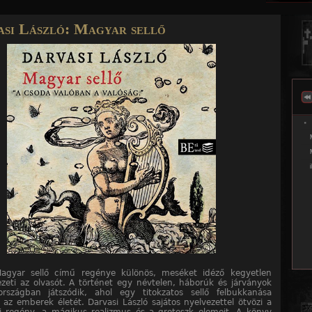
Jump to navigation
asi László: Magyar sellő
Magyar sellő című regénye különös, meséket idéző kegyetlen
ezeti az olvasót. A történet egy névtelen, háborúk és járványok
országban játszódik, ahol egy titokzatos sellő felbukkanása
a az emberek életét. Darvasi László sajátos nyelvezettel ötvözi a