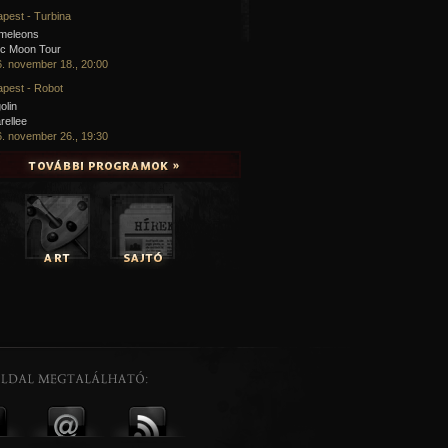
pest - Turbina
meleons
ic Moon Tour
. november 18., 20:00
pest - Robot
olin
rellee
. november 26., 19:30