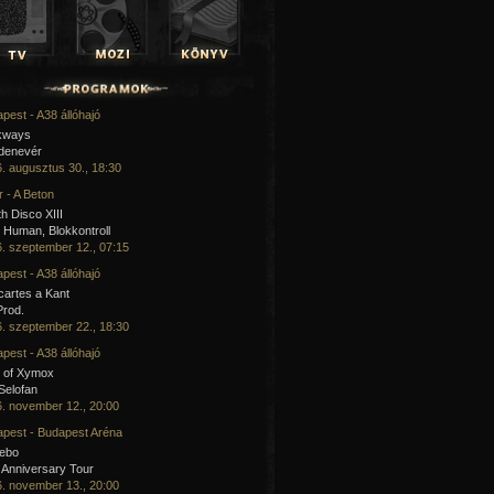
pest - A38 állóhajó
kways
 denevér
. augusztus 30., 18:30
 - A Beton
h Disco XIII
Human, Blokkontroll
. szeptember 12., 07:15
pest - A38 állóhajó
artes a Kant
Prod.
. szeptember 22., 18:30
pest - A38 állóhajó
 of Xymox
 Selofan
. november 12., 20:00
pest - Budapest Aréna
cebo
 Anniversary Tour
. november 13., 20:00