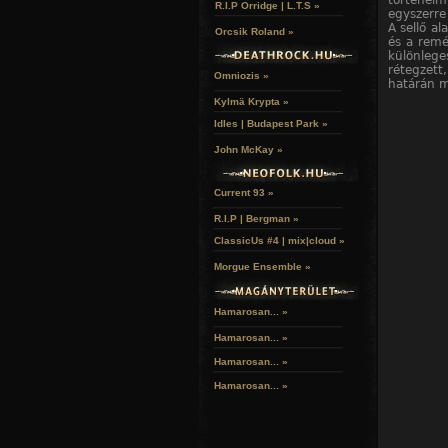
történelm
R.I.P Orridge | L.T.S »
egyszerre 
A sellő a
Orcsik Roland »
és a remé
különlege
rétegzett
Omniozis »
határán m
Kylmä Krypta »
Idles | Budapest Park »
John McKay »
Current 93 »
R.I.P | Bergman »
ClassicUs #4 | mix|cloud »
Morgue Ensemble »
Hamarosan... »
Hamarosan...
»
Hamarosan...
»
Hamarosan...
»