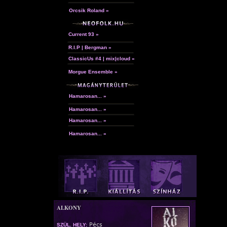
Orcsik Roland »
Current 93 »
R.I.P | Bergman »
ClassicUs #4 | mix|cloud »
Morgue Ensemble »
Hamarosan... »
Hamarosan... »
Hamarosan... »
Hamarosan... »
ALKONY
Pécs
SZÜL. HELY: