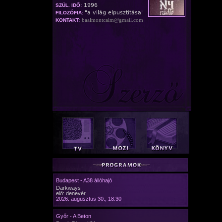
1996
SZÜL. IDŐ:
"a világ elpusztítása"
FILOZÓFIA:
baalmontcalm@gmail.com
KONTAKT:
Budapest - A38 állóhajó
Darkways
elő: denevér
2026. augusztus 30., 18:30
Győr - A Beton