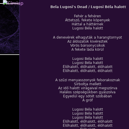
Jump to navigation
Bela Lugosi's Dead / Lugosi Béla halott
Fehér a fehéren
Áttetsző, fekete köpenyek
Háttal a háttérnek
Lugosi Béla halott
A denevérek elhagyták a harangtornyot
Az áldozatok kivéreztek
Vörös bársonycsíkok
A fekete láda körül
Lugosi Béla halott
Lugosi Béla halott
Élőhalott, élőhalott, élőhalott
Élőhalott, élőhalott, élőhalott
A szűzi menyasszonyok felsorakoznak
Sírboltja mellett
Az idő halott virágaival megszórva
Halálos szépségükben gyászolva
Egyedül egy sötét szobában
A gróf
Lugosi Béla halott
Lugosi Béla halott
Lugosi Béla halott
Élőhalott, élőhalott, élőhalott
Élőhalott, élőhalott, élőhalott