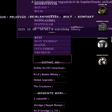
A hozzászóláshoz
regisztráció
és
bejelentkezés
szüksé
RENDEZVÉNYEK
BATCAVE
BULIK
AKTUÁLIS
A MÚLT
FOTÓGALÉRIA
FESZTIVÁLOK
KONCERTEK
« Főolda
2025. 10. 08. - 04:46 | © szerzőség:
Alkony
KULT
DO IT YOURSELF!
KIADÓK
UCCA EMBERE
D'RETRO'CK
Gothic.hu #37 mix|cloud »
R.I.P | Babits Mihály »
Holtak legendái »
The Creatures »
1 százalék »
Orridge | Napok Romjai »
R.I.P Orridge | L.T.S »