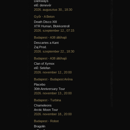
Darkways
elő: denevér
2026. augusztus 30., 18:30
Győr - A Beton
Death Disco XIII
XTR Human, Blokkontroll
2026. szeptember 12., 07:15
Budapest - A38 állóhajó
Descartes a Kant
Zaj Prod.
2026. szeptember 22., 18:30
Budapest - A38 állóhajó
Clan of Xymox
elő: Selofan
2026. november 12., 20:00
Budapest - Budapest Aréna
Placebo
30th Anniversary Tour
2026. november 13., 20:00
Budapest - Turbina
Chameleons
Arctic Moon Tour
2026. november 18., 20:00
Budapest - Robot
Bragolin