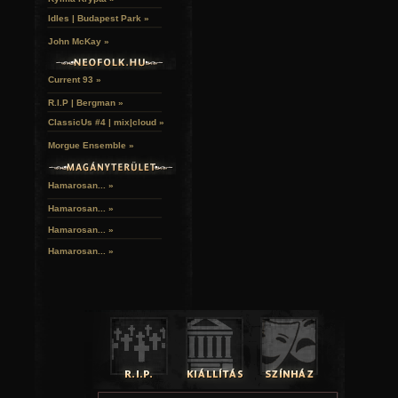
Idles | Budapest Park »
John McKay »
Current 93 »
R.I.P | Bergman »
ClassicUs #4 | mix|cloud »
Morgue Ensemble »
Hamarosan... »
Hamarosan...
»
Hamarosan...
»
Hamarosan...
»