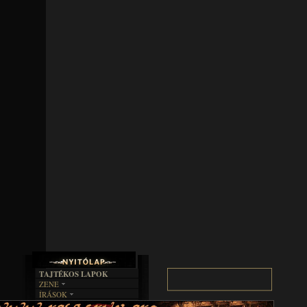
TAJTÉKOS LAPOK
ZENE
ÍRÁSOK
EGYÜTTESEK
BOSZORKÁNYKONYHA
IRODALOM