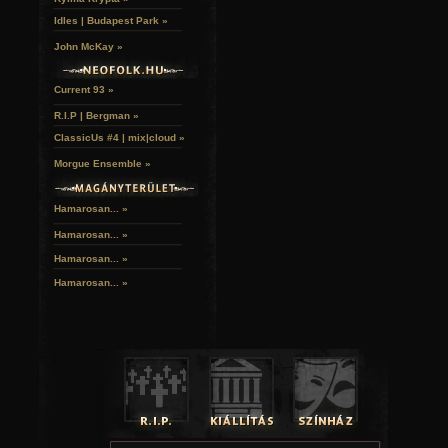
Idles | Budapest Park »
John McKay »
Current 93 »
R.I.P | Bergman »
ClassicUs #4 | mix|cloud »
Morgue Ensemble »
Hamarosan... »
Hamarosan...
»
Hamarosan...
»
Hamarosan...
»