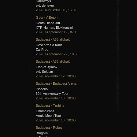
Darkways
elő: denevér
2026. augusztus 30., 18:30
Győr - A Beton
Death Disco XIII
XTR Human, Blokkontroll
2026. szeptember 12., 07:15
Budapest - A38 állóhajó
Descartes a Kant
Zaj Prod.
2026. szeptember 22., 18:30
Budapest - A38 állóhajó
Clan of Xymox
elő: Selofan
2026. november 12., 20:00
Budapest - Budapest Aréna
Placebo
30th Anniversary Tour
2026. november 13., 20:00
Budapest - Turbina
Chameleons
Arctic Moon Tour
2026. november 18., 20:00
Budapest - Robot
Bragolin