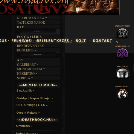
INTERJÚK
FEKETE HUMOR
FILM
FORDÍTÁSOK
KÉPES
MŰVÉSZET
DALSZÖVEGEK
RENDEZVÉNYEK
SZÖVEGES
ÍRÁSTÖRTÉNET
NEKROMANTIKA
TAJTÉKOS NAPOK
AKTUÁLIS
R.I.P.
A MÚLT
FOTÓGALÉRIA
FESZTIVÁLOK
« első
‹ előző
1
2
3
4
5
RENDEZVÉNYEK
KONCERTEK
ART
GALERIART
MONUMENTUM
ARTGALERI
NEKRETRO
TEMETŐK
KÉPREGÉNYEK
SCRIPTA
SZUBKULT
TEMPLOMOK
LAKÁSKULTS
NOVELLÁK
FEKETE LYUK
VÁRAK
VERSEK
RELIKVIÁK
HELYEK
1 százalék »
HALÁLTÁNC
Orridge | Napok Romjai »
R.I.P Orridge | L.T.S »
Orcsik Roland »
Omniozis »
Kylmä Krypta »