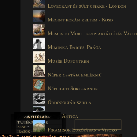
Lovecraft és sült csirke - London
Megint korán keltem - Kosd
Memento Mori - kriptakiállítás Váco
Miminka Babies, Prága
Musée Dupuytren
Népek csatája emlékmű
Népligeti Sörcsarnok
Ördögoltár-szikla
Ostia Antica
TAJTÉKOS LAPOK
ZENE
Piramisok Európában - Visoko
ÍRÁSOK
EGYÜTTESEK
BOSZORKÁNYKONYHA
IRODALOM