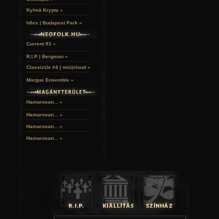
Kylmä Krypta »
Idles | Budapest Park »
Current 93 »
R.I.P | Bergman »
ClassicUs #4 | mix|cloud »
Morgue Ensemble »
Hamarosan... »
Hamarosan...
»
Hamarosan...
»
Hamarosan...
»