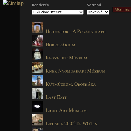
Jump to navigation
Rendezés
Sorrend
Heidentor - A Pogány kapu
Horrorárium
Kegyeleti Múzeum
Kner Nyomdaipari Múzeum
Kútmúzeum, Orosháza
Last Exit
Light Art Museum
Lipcse a 2005-ös WGT-n