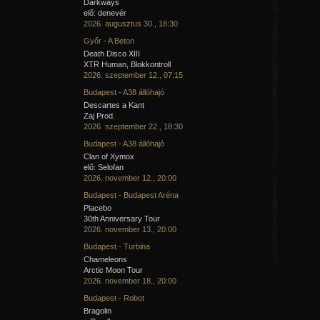
Darkways
elő: denevér
2026. augusztus 30., 18:30
Győr - A Beton
Death Disco XIII
XTR Human, Blokkontroll
2026. szeptember 12., 07:15
Budapest - A38 állóhajó
Descartes a Kant
Zaj Prod.
2026. szeptember 22., 18:30
Budapest - A38 állóhajó
Clan of Xymox
elő: Selofan
2026. november 12., 20:00
Budapest - Budapest Aréna
Placebo
30th Anniversary Tour
2026. november 13., 20:00
Budapest - Turbina
Chameleons
Arctic Moon Tour
2026. november 18., 20:00
Budapest - Robot
Bragolin