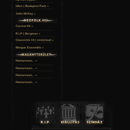
Idles | Budapest Park »
John McKay »
Current 93 »
R.I.P | Bergman »
ClassicUs #4 | mix|cloud »
Morgue Ensemble »
Hamarosan... »
Hamarosan...
»
Hamarosan...
»
Hamarosan...
»