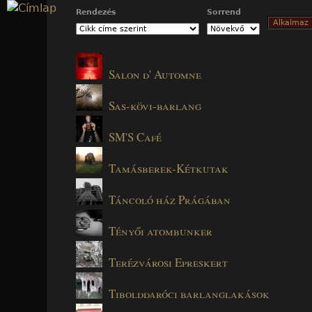
Jump to navigation
Rendezés
Sorrend
Salon d' Automne
Sas-kövi-barlang
SM'S Café
Tamásberek-Kétkutak
Táncoló ház Prágában
Tényői atombunker
Terézvárosi Epreskert
Tibolddaróci barlanglakások