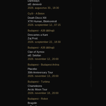
Darkways
elő: denevér
2026. augusztus 30., 18:30
Győr - A Beton
Death Disco XIII
XTR Human, Blokkontroll
2026. szeptember 12., 07:15
Budapest - A38 állóhajó
Descartes a Kant
Zaj Prod.
2026. szeptember 22., 18:30
Budapest - A38 állóhajó
Clan of Xymox
elő: Selofan
2026. november 12., 20:00
Budapest - Budapest Aréna
Placebo
30th Anniversary Tour
2026. november 13., 20:00
Budapest - Turbina
Chameleons
Arctic Moon Tour
2026. november 18., 20:00
Budapest - Robot
Bragolin