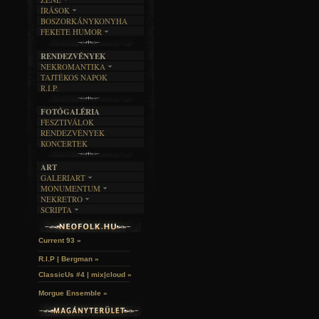
ÍRÁSOK
EGYÜTTESEK
BOSZORKÁNYKONYHA
IRODALOM
INTERJÚK
FEKETE HUMOR
FILM
FORDÍTÁSOK
KÉPES
MŰVÉSZET
DALSZÖVEGEK
RENDEZVÉNYEK
SZÖVEGES
ÍRÁSTÖRTÉNET
NEKROMANTIKA
TAJTÉKOS NAPOK
AKTUÁLIS
R.I.P.
A MÚLT
FOTÓGALÉRIA
FESZTIVÁLOK
RENDEZVÉNYEK
KONCERTEK
ART
GALERIART
MONUMENTUM
ARTGALERI
NEKRETRO
TEMETŐK
KÉPREGÉNYEK
SCRIPTA
SZUBKULT
TEMPLOMOK
LAKÁSKULTS
John McKay »
NOVELLÁK
FEKETE LYUK
VÁRAK
VERSEK
RELIKVIÁK
HELYEK
Current 93 »
HALÁLTÁNC
R.I.P | Bergman »
ClassicUs #4 | mix|cloud »
Morgue Ensemble »