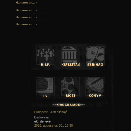
Hamarosan... »
Hamarosan...
»
Hamarosan...
»
Hamarosan...
»
Budapest - A38 állóhajó
Darkways
elő: denevér
2026. augusztus 30., 18:30