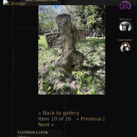
Idles | Budapest Park
»
Jump to navigation
« Back to gallery
Item 10 of 16
« Previous
|
Next »
TAJTÉKOS LAPOK
ZENE