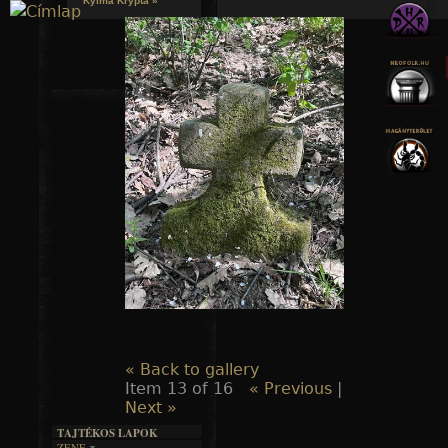
Kylmä Krypta »
Jump to navigation
« Back to gallery
Item 13 of 16
« Previous
|
Next »
TAJTÉKOS LAPOK
ZENE