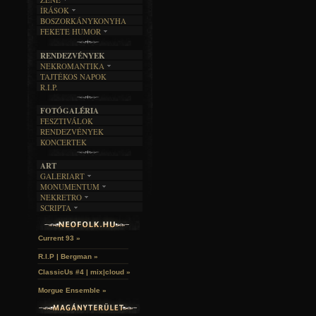
ÍRÁSOK
EGYÜTTESEK
BOSZORKÁNYKONYHA
IRODALOM
INTERJÚK
FEKETE HUMOR
FILM
FORDÍTÁSOK
KÉPES
MŰVÉSZET
DALSZÖVEGEK
RENDEZVÉNYEK
SZÖVEGES
ÍRÁSTÖRTÉNET
NEKROMANTIKA
TAJTÉKOS NAPOK
AKTUÁLIS
R.I.P.
A MÚLT
FOTÓGALÉRIA
FESZTIVÁLOK
RENDEZVÉNYEK
KONCERTEK
ART
GALERIART
MONUMENTUM
ARTGALERI
NEKRETRO
TEMETŐK
KÉPREGÉNYEK
SCRIPTA
SZUBKULT
TEMPLOMOK
LAKÁSKULTS
Idles | Budapest Park »
NOVELLÁK
FEKETE LYUK
VÁRAK
VERSEK
RELIKVIÁK
HELYEK
Current 93 »
HALÁLTÁNC
R.I.P | Bergman »
ClassicUs #4 | mix|cloud »
Morgue Ensemble »