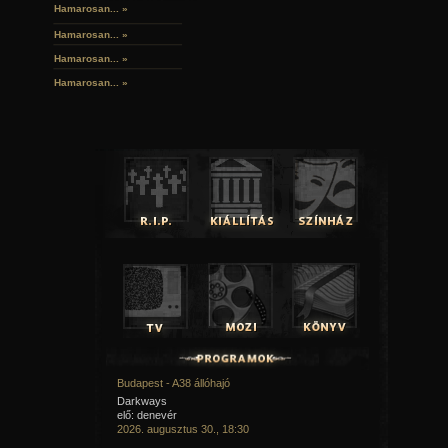
Hamarosan... »
Hamarosan...
»
Hamarosan...
»
Hamarosan...
»
Budapest - A38 állóhajó
Darkways
elő: denevér
2026. augusztus 30., 18:30