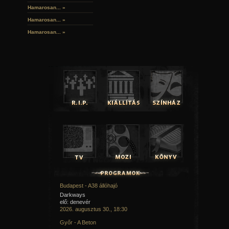
Hamarosan...
»
Hamarosan...
»
Hamarosan...
»
Budapest - A38 állóhajó
Darkways
elő: denevér
2026. augusztus 30., 18:30
Győr - A Beton