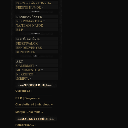
BOSZORKÁNYKONYHA
IRODALOM
INTERJÚK
FEKETE HUMOR
FILM
FORDÍTÁSOK
KÉPES
MŰVÉSZET
DALSZÖVEGEK
RENDEZVÉNYEK
SZÖVEGES
ÍRÁSTÖRTÉNET
NEKROMANTIKA
TAJTÉKOS NAPOK
AKTUÁLIS
R.I.P.
A MÚLT
FOTÓGALÉRIA
FESZTIVÁLOK
RENDEZVÉNYEK
KONCERTEK
ART
GALERIART
MONUMENTUM
ARTGALERI
NEKRETRO
TEMETŐK
KÉPREGÉNYEK
SCRIPTA
SZUBKULT
TEMPLOMOK
LAKÁSKULTS
John McKay »
NOVELLÁK
FEKETE LYUK
VÁRAK
VERSEK
RELIKVIÁK
HELYEK
Current 93 »
HALÁLTÁNC
R.I.P | Bergman »
ClassicUs #4 | mix|cloud »
Morgue Ensemble »
Hamarosan... »