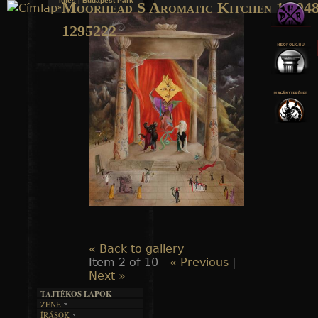
Idles | Budapest Park
Moorhead S Aromatic Kitchen 1 204
»
Jump to navigation
1295222
« Back to gallery
Item 2 of 10
« Previous
|
Next »
TAJTÉKOS LAPOK
ZENE
ÍRÁSOK
EGYÜTTESEK