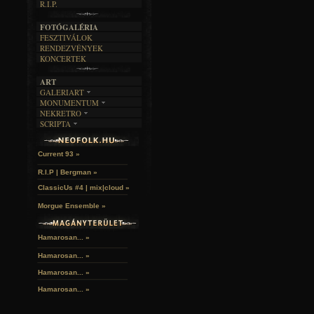
R.I.P.
A MÚLT
FOTÓGALÉRIA
FESZTIVÁLOK
RENDEZVÉNYEK
KONCERTEK
ART
GALERIART
MONUMENTUM
ARTGALERI
NEKRETRO
TEMETŐK
KÉPREGÉNYEK
SCRIPTA
SZUBKULT
TEMPLOMOK
LAKÁSKULTS
John McKay »
NOVELLÁK
FEKETE LYUK
VÁRAK
VERSEK
RELIKVIÁK
HELYEK
Current 93 »
HALÁLTÁNC
R.I.P | Bergman »
ClassicUs #4 | mix|cloud »
Morgue Ensemble »
Hamarosan... »
Hamarosan...
»
Hamarosan...
»
Hamarosan...
»