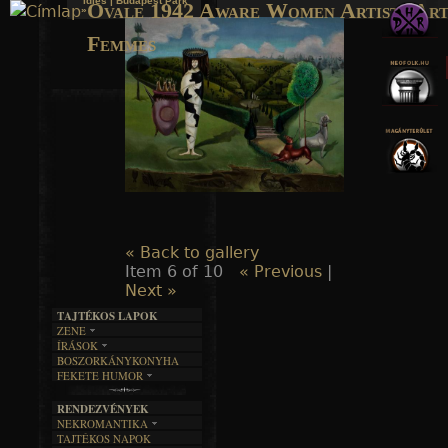
Idles | Budapest Park
Ovale 1942 Aware Women Artists Art
»
Jump to navigation
Femmes
« Back to gallery
Item 6 of 10
« Previous
|
Next »
TAJTÉKOS LAPOK
ZENE
ÍRÁSOK
EGYÜTTESEK
BOSZORKÁNYKONYHA
IRODALOM
INTERJÚK
FEKETE HUMOR
FILM
FORDÍTÁSOK
KÉPES
MŰVÉSZET
DALSZÖVEGEK
RENDEZVÉNYEK
SZÖVEGES
ÍRÁSTÖRTÉNET
NEKROMANTIKA
TAJTÉKOS NAPOK
AKTUÁLIS