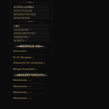
A MÚLT
FOTÓGALÉRIA
FESZTIVÁLOK
RENDEZVÉNYEK
KONCERTEK
ART
GALERIART
MONUMENTUM
ARTGALERI
NEKRETRO
TEMETŐK
KÉPREGÉNYEK
SCRIPTA
SZUBKULT
TEMPLOMOK
LAKÁSKULTS
John McKay »
NOVELLÁK
FEKETE LYUK
VÁRAK
VERSEK
RELIKVIÁK
HELYEK
Current 93 »
HALÁLTÁNC
R.I.P | Bergman »
ClassicUs #4 | mix|cloud »
Morgue Ensemble »
Hamarosan... »
Hamarosan...
»
Hamarosan...
»
Hamarosan...
»