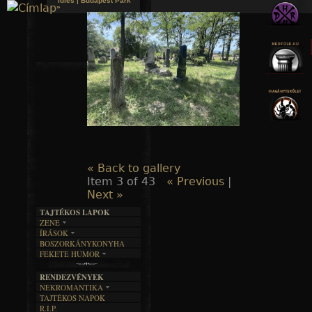
Idles | Budapest Park
»
Jump to navigation
« Back to gallery
Item 3 of 43
« Previous
|
Next »
TAJTÉKOS LAPOK
ZENE
ÍRÁSOK
EGYÜTTESEK
BOSZORKÁNYKONYHA
IRODALOM
INTERJÚK
FEKETE HUMOR
FILM
FORDÍTÁSOK
KÉPES
MŰVÉSZET
DALSZÖVEGEK
RENDEZVÉNYEK
SZÖVEGES
ÍRÁSTÖRTÉNET
NEKROMANTIKA
TAJTÉKOS NAPOK
AKTUÁLIS
R.I.P.