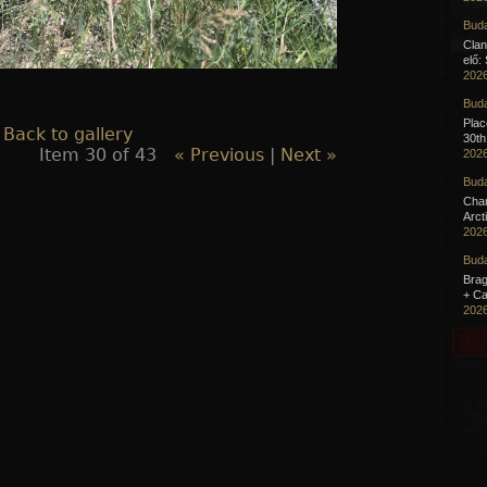
Buda
Clan
elő:
2026
Buda
Pla
 Back to gallery
30th
Item 30 of 43
« Previous
|
Next »
2026
Buda
Cha
Arct
2026
Buda
Brag
+ Ca
2026