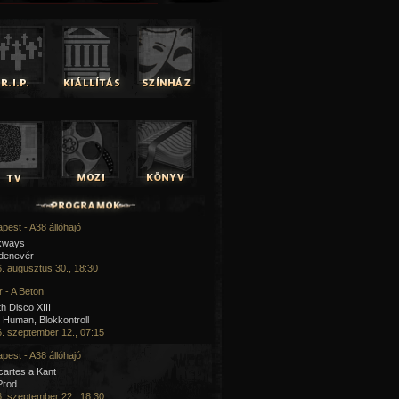
pest - A38 állóhajó
kways
 denevér
. augusztus 30., 18:30
 - A Beton
h Disco XIII
Human, Blokkontroll
. szeptember 12., 07:15
pest - A38 állóhajó
artes a Kant
Prod.
. szeptember 22., 18:30