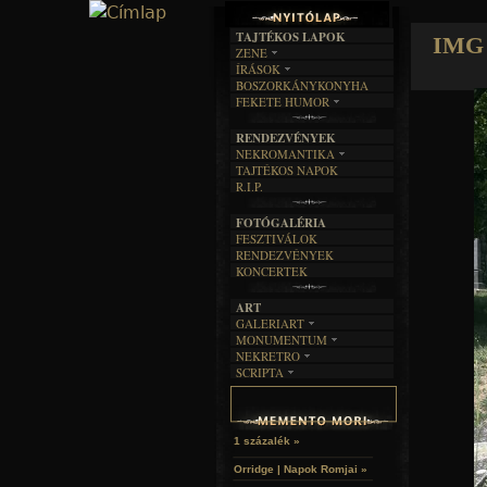
TAJTÉKOS LAPOK
IMG 
ZENE
ÍRÁSOK
EGYÜTTESEK
BOSZORKÁNYKONYHA
IRODALOM
INTERJÚK
FEKETE HUMOR
FILM
FORDÍTÁSOK
KÉPES
MŰVÉSZET
DALSZÖVEGEK
RENDEZVÉNYEK
SZÖVEGES
ÍRÁSTÖRTÉNET
NEKROMANTIKA
TAJTÉKOS NAPOK
AKTUÁLIS
R.I.P.
A MÚLT
FOTÓGALÉRIA
FESZTIVÁLOK
RENDEZVÉNYEK
KONCERTEK
ART
GALERIART
MONUMENTUM
ARTGALERI
NEKRETRO
TEMETŐK
KÉPREGÉNYEK
SCRIPTA
SZUBKULT
TEMPLOMOK
LAKÁSKULTS
NOVELLÁK
FEKETE LYUK
VÁRAK
VERSEK
RELIKVIÁK
HELYEK
HALÁLTÁNC
1 százalék »
Orridge | Napok Romjai »