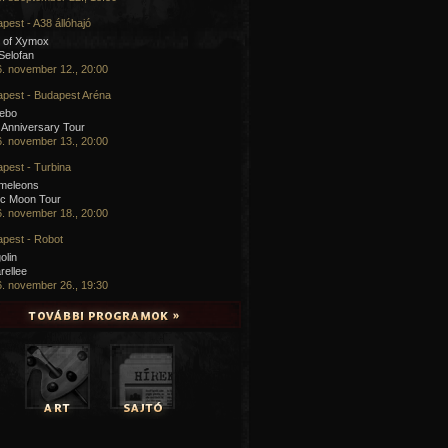
pest - A38 állóhajó
 of Xymox
 Selofan
. november 12., 20:00
pest - Budapest Aréna
cebo
 Anniversary Tour
. november 13., 20:00
pest - Turbina
meleons
ic Moon Tour
. november 18., 20:00
pest - Robot
olin
rellee
. november 26., 19:30