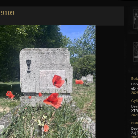
Jump to navigation
9109
Buda
Dar
elő:
2026
Győr
Deat
XTR 
2026
Buda
Desc
Zaj 
2026