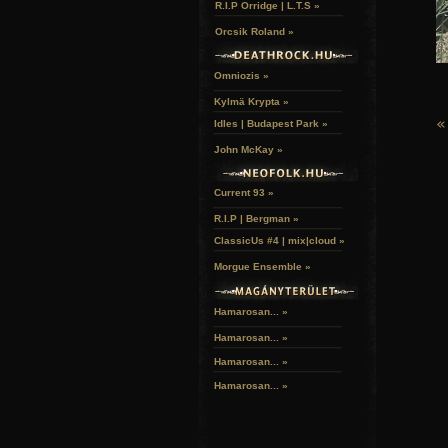
R.I.P Orridge | L.T.S »
Orcsik Roland »
Omniozis »
Kylmä Krypta »
«
Idles | Budapest Park »
John McKay »
Current 93 »
R.I.P | Bergman »
ClassicUs #4 | mix|cloud »
Morgue Ensemble »
Hamarosan... »
Hamarosan...
»
Hamarosan...
»
Hamarosan...
»