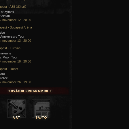
pest - A38 állóhajó
 of Xymox
 Selofan
. november 12., 20:00
pest - Budapest Aréna
cebo
 Anniversary Tour
. november 13., 20:00
pest - Turbina
meleons
ic Moon Tour
. november 18., 20:00
pest - Robot
olin
rellee
. november 26., 19:30