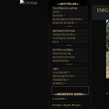
TAJTÉKOS LAPOK
IMG 
ZENE
ÍRÁSOK
EGYÜTTESEK
BOSZORKÁNYKONYHA
IRODALOM
INTERJÚK
FEKETE HUMOR
FILM
FORDÍTÁSOK
KÉPES
MŰVÉSZET
DALSZÖVEGEK
RENDEZVÉNYEK
SZÖVEGES
ÍRÁSTÖRTÉNET
NEKROMANTIKA
TAJTÉKOS NAPOK
AKTUÁLIS
R.I.P.
A MÚLT
FOTÓGALÉRIA
FESZTIVÁLOK
RENDEZVÉNYEK
KONCERTEK
ART
GALERIART
MONUMENTUM
ARTGALERI
NEKRETRO
TEMETŐK
KÉPREGÉNYEK
SCRIPTA
SZUBKULT
TEMPLOMOK
LAKÁSKULTS
NOVELLÁK
FEKETE LYUK
VÁRAK
VERSEK
«
RELIKVIÁK
HELYEK
HALÁLTÁNC
1 százalék »
Orridge | Napok Romjai »