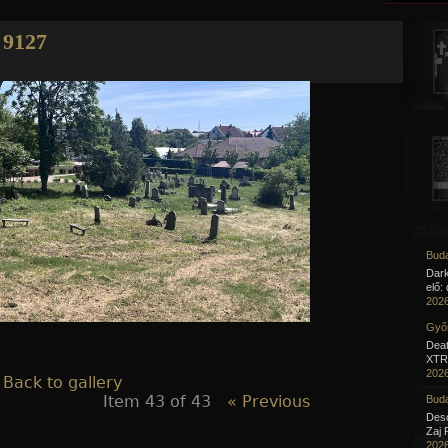
Jump to navigation
9127
Buda
Dar
elő:
2026
Győr
Deat
XTR 
2026
 Back to gallery
Item 43 of 43
« Previous
Buda
Desc
Zaj 
2026