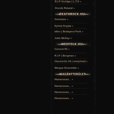
R.I.P Orridge | L.T.S »
Orcsik Roland »
Omniozis »
Kylmä Krypta »
Idles | Budapest Park »
John McKay »
Current 93 »
R.I.P | Bergman »
ClassicUs #4 | mix|cloud »
Morgue Ensemble »
Hamarosan... »
Hamarosan...
»
Hamarosan...
»
Hamarosan...
»