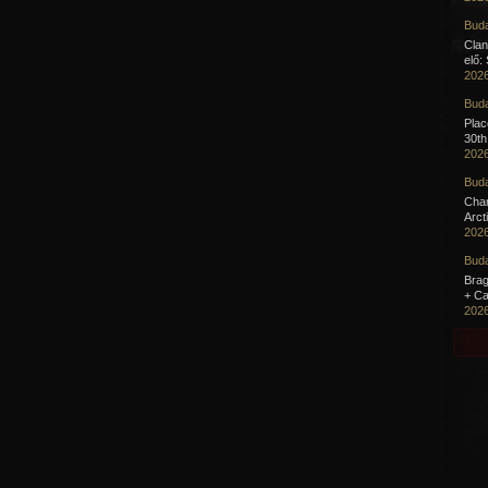
Buda
Clan
elő:
2026
Buda
Pla
30th
2026
Buda
Cha
Arct
2026
Buda
Brag
+ Ca
2026