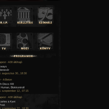
pest - A38 állóhajó
kways
 denevér
. augusztus 30., 18:30
 - A Beton
h Disco XIII
Human, Blokkontroll
. szeptember 12., 07:15
pest - A38 állóhajó
artes a Kant
Prod.
. szeptember 22., 18:30