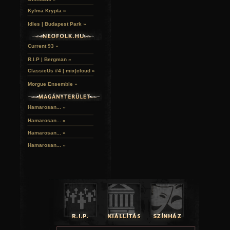
Kylmä Krypta »
Idles | Budapest Park »
Current 93 »
R.I.P | Bergman »
ClassicUs #4 | mix|cloud »
Morgue Ensemble »
Hamarosan... »
Hamarosan...
»
Hamarosan...
»
Hamarosan...
»