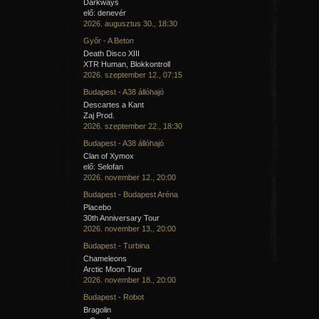
Darkways
elő: denevér
2026. augusztus 30., 18:30
Győr - A Beton
Death Disco XIII
XTR Human, Blokkontroll
2026. szeptember 12., 07:15
Budapest - A38 állóhajó
Descartes a Kant
Zaj Prod.
2026. szeptember 22., 18:30
Budapest - A38 állóhajó
Clan of Xymox
elő: Selofan
2026. november 12., 20:00
Budapest - Budapest Aréna
Placebo
30th Anniversary Tour
2026. november 13., 20:00
Budapest - Turbina
Chameleons
Arctic Moon Tour
2026. november 18., 20:00
Budapest - Robot
Bragolin