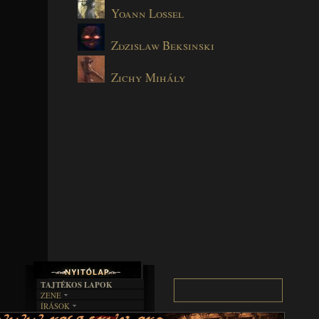
Yoann Lossel
Zdzislaw Beksinski
Zichy Mihály
TAJTÉKOS LAPOK
ZENE
ÍRÁSOK
EGYÜTTESEK
BOSZORKÁNYKONYHA
IRODALOM