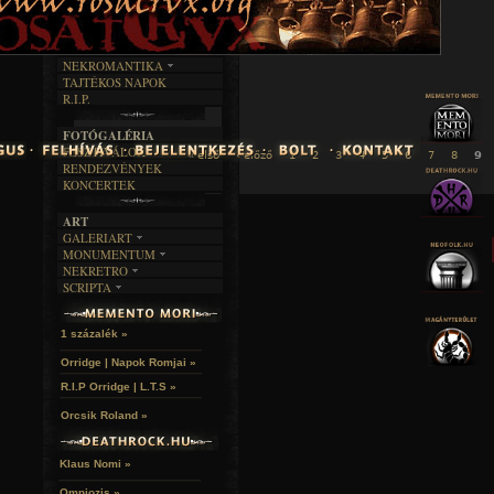
INTERJÚK
FEKETE HUMOR
FILM
FORDÍTÁSOK
KÉPES
MŰVÉSZET
DALSZÖVEGEK
RENDEZVÉNYEK
SZÖVEGES
ÍRÁSTÖRTÉNET
NEKROMANTIKA
TAJTÉKOS NAPOK
AKTUÁLIS
R.I.P.
A MÚLT
FOTÓGALÉRIA
FESZTIVÁLOK
« első
‹ előző
1
2
3
4
5
6
7
8
9
RENDEZVÉNYEK
KONCERTEK
ART
GALERIART
MONUMENTUM
ARTGALERI
NEKRETRO
TEMETŐK
KÉPREGÉNYEK
SCRIPTA
SZUBKULT
TEMPLOMOK
LAKÁSKULTS
NOVELLÁK
FEKETE LYUK
VÁRAK
VERSEK
RELIKVIÁK
HELYEK
1 százalék »
HALÁLTÁNC
Orridge | Napok Romjai »
R.I.P Orridge | L.T.S »
Orcsik Roland »
Klaus Nomi »
Omniozis »