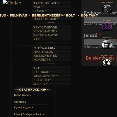
TAJTÉKOS LAPOK
Jump to navigation
ZENE
ÍRÁSOK
EGYÜTTESEK
Felhasználón
BOSZORKÁNYKONYHA
IRODALOM
INTERJÚK
FEKETE HUMOR
FILM
FORDÍTÁSOK
KÉPES
A webhelyen regisztr
MŰVÉSZET
DALSZÖVEGEK
RENDEZVÉNYEK
SZÖVEGES
ÍRÁSTÖRTÉNET
NEKROMANTIKA
Jelszó
*
TAJTÉKOS NAPOK
AKTUÁLIS
R.I.P.
A MÚLT
A felhasználónévhez t
FOTÓGALÉRIA
FESZTIVÁLOK
RENDEZVÉNYEK
KONCERTEK
ART
GALERIART
MONUMENTUM
ARTGALERI
NEKRETRO
TEMETŐK
KÉPREGÉNYEK
SCRIPTA
SZUBKULT
TEMPLOMOK
LAKÁSKULTS
NOVELLÁK
FEKETE LYUK
VÁRAK
VERSEK
RELIKVIÁK
HELYEK
Klaus Nomi »
HALÁLTÁNC
Omniozis »
Kylmä Krypta »
Idles | Budapest Park »