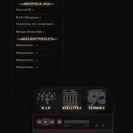
Current 93 »
R.I.P | Bergman »
ClassicUs #4 | mix|cloud »
Morgue Ensemble »
Hamarosan... »
Hamarosan...
»
Hamarosan...
»
Hamarosan...
»