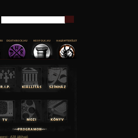
Keresés
pest - A38 állóhajó