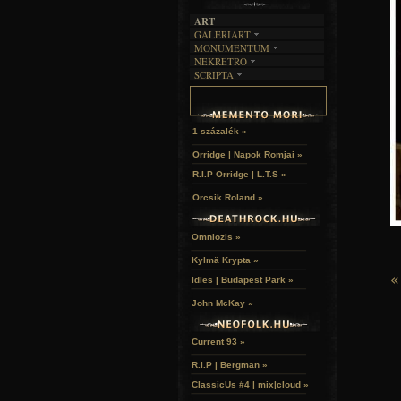
ART
GALERIART
MONUMENTUM
ARTGALERI
NEKRETRO
TEMETŐK
KÉPREGÉNYEK
SCRIPTA
SZUBKULT
TEMPLOMOK
LAKÁSKULTS
NOVELLÁK
FEKETE LYUK
VÁRAK
VERSEK
RELIKVIÁK
HELYEK
HALÁLTÁNC
1 százalék »
Orridge | Napok Romjai »
R.I.P Orridge | L.T.S »
Orcsik Roland »
Omniozis »
Kylmä Krypta »
«
Idles | Budapest Park »
John McKay »
Current 93 »
R.I.P | Bergman »
ClassicUs #4 | mix|cloud »