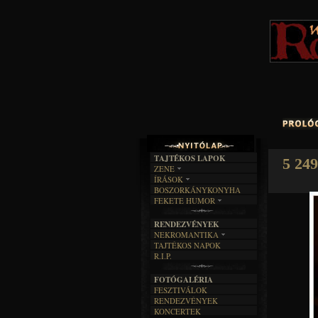
TAJTÉKOS LAPOK
5 249
ZENE
ÍRÁSOK
EGYÜTTESEK
BOSZORKÁNYKONYHA
IRODALOM
INTERJÚK
FEKETE HUMOR
FILM
FORDÍTÁSOK
KÉPES
MŰVÉSZET
DALSZÖVEGEK
RENDEZVÉNYEK
SZÖVEGES
ÍRÁSTÖRTÉNET
NEKROMANTIKA
TAJTÉKOS NAPOK
AKTUÁLIS
R.I.P.
A MÚLT
FOTÓGALÉRIA
FESZTIVÁLOK
RENDEZVÉNYEK
KONCERTEK