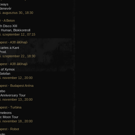
kways
 denevér
. augusztus 30., 18:30
 - A Beton
h Disco XIII
Human, Blokkontroll
. szeptember 12., 07:15
pest - A38 állóhajó
artes a Kant
Prod.
. szeptember 22., 18:30
pest - A38 állóhajó
 of Xymox
 Selofan
. november 12., 20:00
pest - Budapest Aréna
cebo
 Anniversary Tour
. november 13., 20:00
pest - Turbina
meleons
ic Moon Tour
. november 18., 20:00
pest - Robot
olin