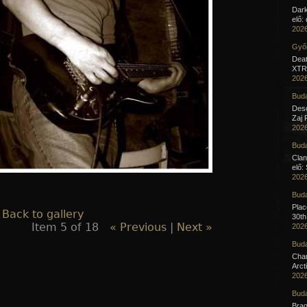
Dar
elő:
2026
Győr
Deat
XTR 
2026
Buda
Desc
Zaj 
2026
Buda
Clan
elő:
2026
Buda
Pla
 Back to gallery
30th
Item 5 of 18
« Previous
|
Next »
2026
Buda
Cha
Arct
2026
Buda
Brag