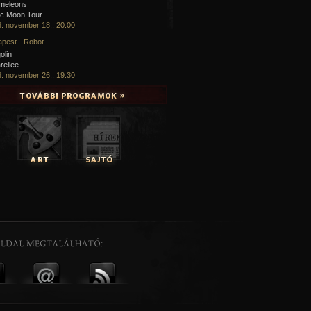
meleons
ic Moon Tour
. november 18., 20:00
pest - Robot
olin
rellee
. november 26., 19:30