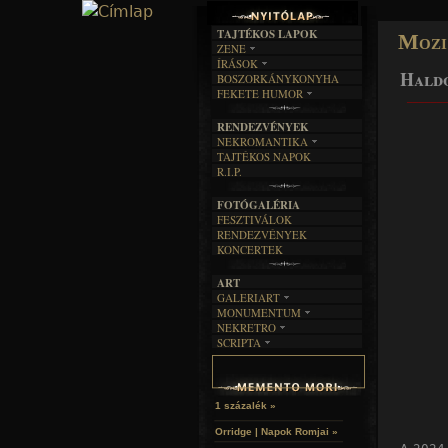
TAJTÉKOS LAPOK
Mozi
ZENE
ÍRÁSOK
EGYÜTTESEK
Hald
BOSZORKÁNYKONYHA
IRODALOM
INTERJÚK
FEKETE HUMOR
______
FILM
FORDÍTÁSOK
KÉPES
MŰVÉSZET
DALSZÖVEGEK
RENDEZVÉNYEK
SZÖVEGES
ÍRÁSTÖRTÉNET
NEKROMANTIKA
TAJTÉKOS NAPOK
AKTUÁLIS
R.I.P.
A MÚLT
FOTÓGALÉRIA
FESZTIVÁLOK
RENDEZVÉNYEK
KONCERTEK
ART
GALERIART
MONUMENTUM
ARTGALERI
NEKRETRO
TEMETŐK
KÉPREGÉNYEK
SCRIPTA
SZUBKULT
TEMPLOMOK
LAKÁSKULTS
NOVELLÁK
FEKETE LYUK
VÁRAK
VERSEK
RELIKVIÁK
HELYEK
HALÁLTÁNC
1 százalék »
Orridge | Napok Romjai »