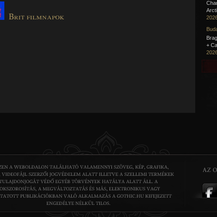
Cha
Arct
Brit filmnapok
2026
Buda
Brag
+ Ca
2026