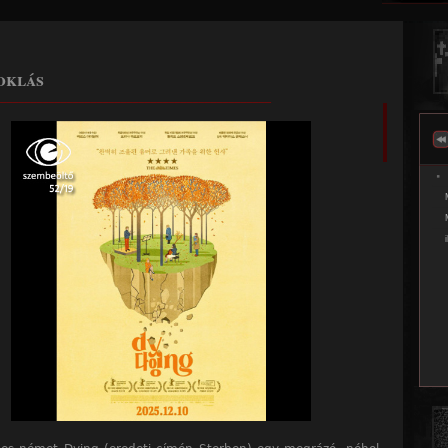
Jump to navigation
oklás
______________________________________________