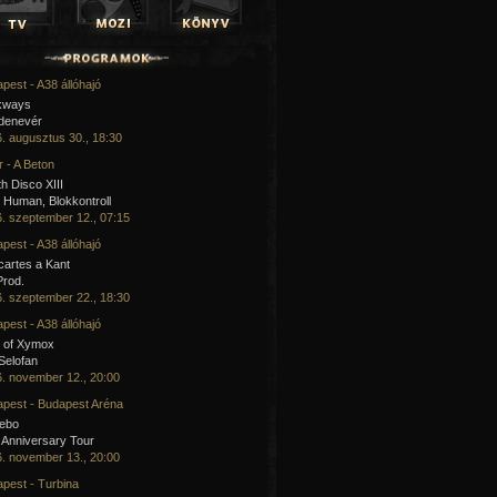
pest - A38 állóhajó
kways
 denevér
. augusztus 30., 18:30
 - A Beton
h Disco XIII
Human, Blokkontroll
. szeptember 12., 07:15
pest - A38 állóhajó
artes a Kant
Prod.
. szeptember 22., 18:30
pest - A38 állóhajó
 of Xymox
 Selofan
. november 12., 20:00
pest - Budapest Aréna
cebo
 Anniversary Tour
. november 13., 20:00
pest - Turbina