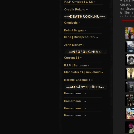
A 2024-
R.I.P Orridge | L.T.S »
keserű 
rendeze
Orcsik Roland »
A film 
saját é
______
hozzáju
Omniozis »
Középpon
Lars Eid
Kylmä Krypta »
A három
Idles | Budapest Park »
marad, 
A rende
John McKay »
traumákr
Különös
A film 
Current 93 »
dráma t
A zene 
R.I.P | Bergman »
történe
A Dyin
ClassicUs #4 | mix|cloud »
emberb
Az euró
Morgue Ensemble »
német a
Hamarosan... »
Hamarosan...
»
Hamarosan...
»
Hamarosan...
»