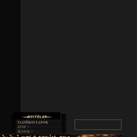
TAJTÉKOS LAPOK
ZENE
ÍRÁSOK
EGYÜTTESEK
BOSZORKÁNYKONYHA
IRODALOM