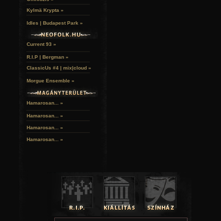
Kylmä Krypta »
Idles | Budapest Park »
Current 93 »
R.I.P | Bergman »
ClassicUs #4 | mix|cloud »
Morgue Ensemble »
Hamarosan... »
Hamarosan...
»
Hamarosan...
»
Hamarosan...
»