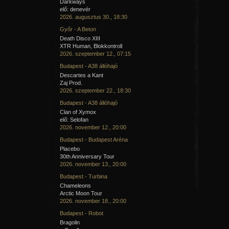
Darkways
elő: denevér
2026. augusztus 30., 18:30
Győr - A Beton
Death Disco XIII
XTR Human, Blokkontroll
2026. szeptember 12., 07:15
Budapest - A38 állóhajó
Descartes a Kant
Zaj Prod.
2026. szeptember 22., 18:30
Budapest - A38 állóhajó
Clan of Xymox
elő: Selofan
2026. november 12., 20:00
Budapest - Budapest Aréna
Placebo
30th Anniversary Tour
2026. november 13., 20:00
Budapest - Turbina
Chameleons
Arctic Moon Tour
2026. november 18., 20:00
Budapest - Robot
Bragolin