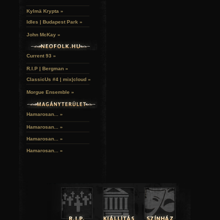
Kylmä Krypta »
Idles | Budapest Park »
John McKay »
Current 93 »
R.I.P | Bergman »
ClassicUs #4 | mix|cloud »
Morgue Ensemble »
Hamarosan... »
Hamarosan...
»
Hamarosan...
»
Hamarosan...
»